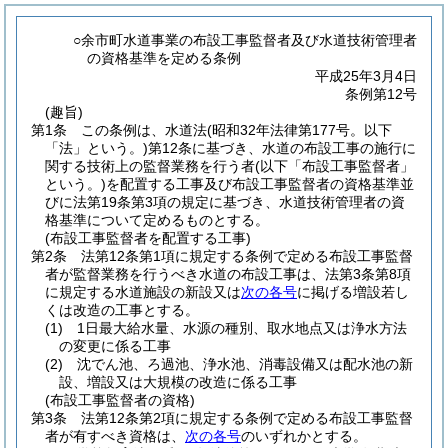
○余市町水道事業の布設工事監督者及び水道技術管理者
の資格基準を定める条例
平成25年3月4日
条例第12号
(趣旨)
第1条
この条例は、水道法
(昭和32年法律第177号。以下
「法」という。)
第12条に基づき、水道の布設工事の施行に
関する技術上の監督業務を行う者
(以下「布設工事監督者」
という。)
を配置する工事及び布設工事監督者の資格基準並
びに法第19条第3項の規定に基づき、水道技術管理者の資
格基準について定めるものとする。
(布設工事監督者を配置する工事)
第2条
法第12条第1項に規定する条例で定める布設工事監督
者が監督業務を行うべき水道の布設工事は、法第3条第8項
に規定する水道施設の新設又は
次の各号
に掲げる増設若し
くは改造の工事とする。
(1)
1日最大給水量、水源の種別、取水地点又は浄水方法
の変更に係る工事
(2)
沈でん池、ろ過池、浄水池、消毒設備又は配水池の新
設、増設又は大規模の改造に係る工事
(布設工事監督者の資格)
第3条
法第12条第2項に規定する条例で定める布設工事監督
者が有すべき資格は、
次の各号
のいずれかとする。