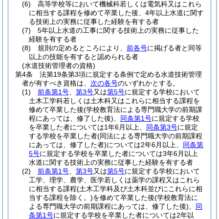
(6)
高等学校等において機械科若しくは電気科又はこれら
に相当する課程を修めて卒業した後、4年以上水道に関す
る技術上の実務に従事した経験を有する者
(7)
5年以上水道の工事に関する技術上の実務に従事した
経験を有する者
(8)
規則の定めるところにより、
前各号
に掲げる者と同等
以上の技能を有すると認められる者
(水道技術管理者の資格)
第4条
法第19条第3項に規定する条例で定める水道技術管理
者が有すべき資格は、
次の各号
のいずれかとする。
(1)
前条第1号
、
第3号
又は
第5号
に規定する学校において
土木工学科若しくは土木科又はこれらに相当する課程を
修めて卒業した後
(学校教育法による専門職大学の前期課
程にあっては、修了した後)
、
同条第1号
に規定する学校
を卒業した者については1年6月以上、
同条第3号
に規定
する学校を卒業した者
(同法による専門職大学の前期課程
にあっては、修了した者)
については2年6月以上、
同条第
5号
に規定する学校を卒業した者については3年6月以上
水道に関する技術上の実務に従事した経験を有する者
(2)
前条第1号
、
第3号
又は
第5号
に規定する学校において
工学、理学、農学、医学若しくは薬学の課程又はこれら
に相当する課程
(土木工学科及び土木科並びにこれらに相
当する課程を除く。)
を修めて卒業した後
(学校教育法に
よる専門職大学の前期課程にあっては、修了した後)
、
同
条第1号
に規定する学校を卒業した者については2年以