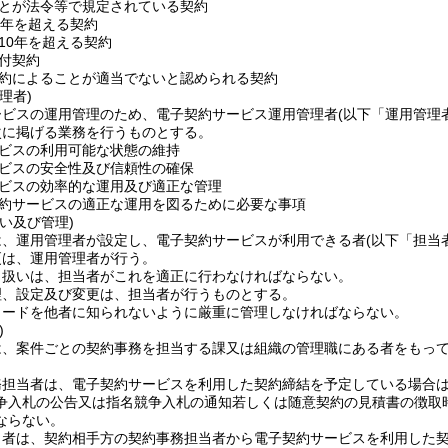
とが法令等で規定されている契約
0年を超える契約
10年を超える契約
付契約
約によることが適当でないと認められる契約
理者)
ービスの運用管理のため、電子契約サービス運用管理者
(以下「運用管理
次に掲げる業務を行うものとする。
ビスの利用可能な状態の維持
ビスの安全性及び信頼性の確保
ビスの効率的な運用及び適正な管理
約サービスの適正な運用を図るために必要な事項
い及び管理)
は、運用管理者が設定し、電子契約サービスが利用できる者
(以下「担当
更は、運用管理者が行う。
り扱いは、担当者がこれを適正に行わなければならない。
理、設定及び変更は、担当者が行うものとする。
ワードを他者に知られないように厳重に管理しなければならない。
)
は、案件ごとの契約事務を担当する課又は組織の管理職にある者をもっ
務担当者は、電子契約サービスを利用した契約締結を予定している場合
争入札の公告又は指名競争入札の通知若しくは随意契約の見積書の徴取
ならない。
当者は、契約相手方の契約事務担当者から電子契約サービスを利用した