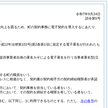
令和7年9月24日
訓令第5号
性向上を図るため、町の契約事務に電子契約を導入するにあたり、
る。
平成12年法律第102号)
第2条第1項に規定する電子署名が行われたも
提供事業者自身の署名カギによる電子署名を行う当事者署名型
(立
する町の職員をいう。
レスに相違がなく、契約書が契約相手方の契約締結権限者が承認
方において、契約事務を担当している者をいう。
方において、その契約を締結する権限を有している者をいう。
含む。以下同じ。)
に利用できるものとする。
ただし、
次の各号
の