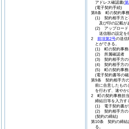
アドレス確認書
(
第
(電子契約手続)
第8条
町の契約事
(1)
契約相手方と
及び印の記載が
(2)
アップロード
送信順の設定を
2
前項第2号
の送信
とができる。
(1)
町の契約事務
(2)
所属確認者
(3)
契約相手方の
(4)
契約相手方の
(5)
町の契約事務
(電子契約書等の確
第9条
契約相手方
前に合意したもの
を行わず、速やか
2
町の契約事務担
締結日等を入力す
(1)
電子契約書が
(2)
契約相手方の
(契約の締結)
第10条
契約の締結
る。