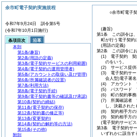
余市町電子契約実施規程
○余市町電子
令和7年9月24日 訓令第5号
(趣旨)
(令和7年10月1日施行)
第1条
この訓令は
町が行う電子契約
条項目次
沿革
(用語の定義)
本則
第2条
この訓令に
第1条
(趣旨)
(1)
電子契約 契
第2条
(用語の定義)
のをいう。
第3条
(電子契約サービスの利用範囲)
(2)
サービス提供
第4条
(電子契約の運用管理者)
(3)
電子契約サー
第5条
(アカウントの取扱い及び管理)
会人型)
電子署名
第6条
(所属確認者の設置)
(4)
アカウント 
第7条
(利用方法)
(5)
パスワード 
第8条
(電子契約手続)
(6)
町の契約事務
第9条
(電子契約書等の確認及び承認)
(7)
所属確認者 
第10条
(契約の締結)
し、決裁された
第11条
(電子契約の保存)
(8)
契約相手方の
第12条
(契約書の修正等)
(9)
契約相手方の
第13条
(変更契約)
(電子契約サービス
第14条
(契約の解約等の方法)
第3条
電子契約サ
第15条
(その他)
いずれかに該当す
附則