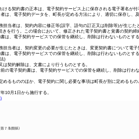
おける契約書の正本は、電子契約サービス上に保存される電子署名が付
当者は、電子契約データを、町長が定める方法により、適切に保存し、
務担当者は、契約内容に修正等
(誤字、語句の訂正又は削除等)
が生じた
続きを行う。
この場合において、修正された電子契約書と覚書の契約締
約書は、電子契約サービスでの保管を継続し、削除は行わないものとす
務担当者は、契約変更の必要が生じたときは、変更契約書について電子
約書は、電子契約サービスでの保管を継続し、削除は行わないものとす
法)
又は契約解除は、文書により行うものとする。
除前の電子契約書は、電子契約サービスでの保管を継続し、削除は行わ
定めるもののほか、電子契約に関し必要な事項は町長が別に定めるもの
年10月1日から施行する。
)