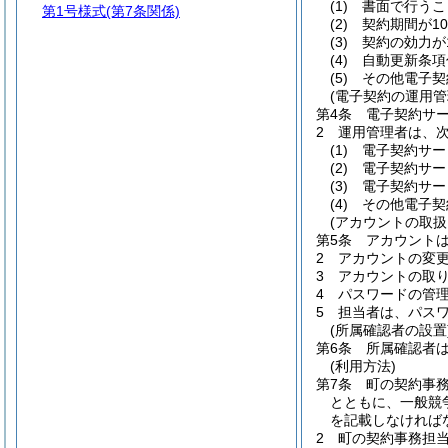
(1)
書面で行うこ
第1号様式
(第7条関係)
(2)
契約期間が1
(3)
契約の効力が
(4)
自動更新条項
(5)
その他電子契
(電子契約の運用管
第4条
電子契約サ
2
運用管理者は、
(1)
電子契約サー
(2)
電子契約サー
(3)
電子契約サー
(4)
その他電子契
(アカウントの取扱
第5条
アカウント
2
アカウントの変
3
アカウントの取
4
パスワードの管
5
担当者は、パス
(所属確認者の設置
第6条
所属確認者
(利用方法)
第7条
町の契約事
とともに、一般競
を記載しなければ
2
町の契約事務担