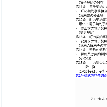
(電子契約の保存)
第11条
電子契約に
2
町の契約事務担
(契約書の修正等)
第12条
町の契約事
用いて電子契約手
2
修正前の電子契
(変更契約)
第13条
町の契約事
2
変更前の電子契
(契約の解約等の方
第14条
契約の解約
2
解約又は契約解
(その他)
第15条
この訓令に
附
則
この訓令は、令和7
第1号様式
(第7条関係