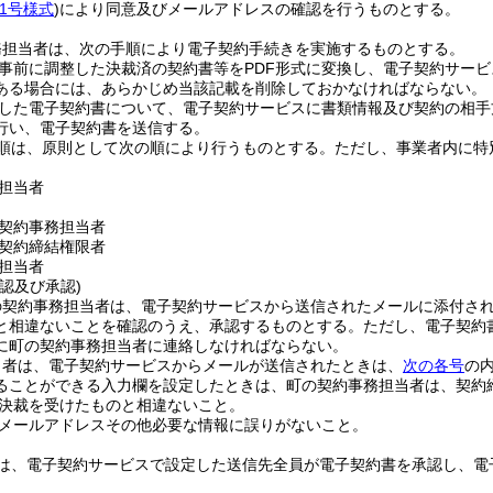
1号様式
)
により同意及びメールアドレスの確認を行うものとする。
務担当者は、次の手順により電子契約手続きを実施するものとする。
事前に調整した決裁済の契約書等をPDF形式に変換し、電子契約サー
ある場合には、あらかじめ当該記載を削除しておかなければならない。
した電子契約書について、電子契約サービスに書類情報及び契約の相手
行い、電子契約書を送信する。
順は、原則として次の順により行うものとする。
ただし、事業者内に特
担当者
契約事務担当者
契約締結権限者
担当者
認及び承認)
の契約事務担当者は、電子契約サービスから送信されたメールに添付され
と相違ないことを確認のうえ、承認するものとする。
ただし、電子契約
に町の契約事務担当者に連絡しなければならない。
当者は、電子契約サービスからメールが送信されたときは、
次の各号
の
ることができる入力欄を設定したときは、町の契約事務担当者は、契約
決裁を受けたものと相違ないこと。
メールアドレスその他必要な情報に誤りがないこと。
は、電子契約サービスで設定した送信先全員が電子契約書を承認し、電