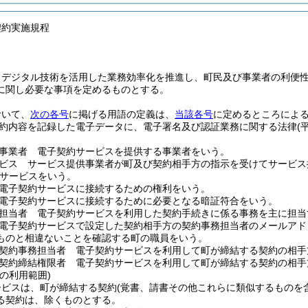
契約実施規程
、デジタル技術を活用した業務効率化を推進し、町民及び事業者の利便
に関し必要な事項を定めるものとする。
おいて、
次の各号
に掲げる用語の定義は、
当該各号
に定めるところによ
約内容を記録した電子データに、電子署名及び認証業務に関する法律
(
事業者 電子契約サービスを提供する事業者をいう。
ビス サービス提供事業者が町及び契約相手方の指示を受けてサービス
サービスをいう。
電子契約サービスに接続するための権利をいう。
電子契約サービスに接続するために必要となる暗証符合をいう。
担当者 電子契約サービスを利用した契約手続きに係る事務を主に担当
電子契約サービスで設定した契約相手方の契約事務担当者のメールアド
ものと相違ないことを確認する町の職員をいう。
契約事務担当者 電子契約サービスを利用して町が締結する契約の相手
契約締結権限者 電子契約サービスを利用して町が締結する契約の相手
の利用範囲)
ービスは、町が締結する契約
(覚書、請書その他これらに類似するものを
る契約は、除くものとする。