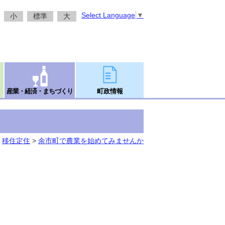
Select Language
▼
小
標準
大
産業・経済・まちづくり
町政情報
>
移住定住
>
余市町で農業を始めてみませんか