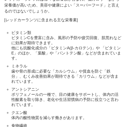
栄養価が高いため、美容や健康によい「スーパーフード」と言え
るのではないでしょうか。
[レッドカーランツに含まれる主な栄養素]
ビタミン類
ビタミンCを豊富に含み、風邪の予防や疲労回復、肌荒れなど
に効果が期待できます。
他にも抗酸化成分の「ビタミンA(β-カロテン)」や 「ビタミン
E」のほか、「葉酸」や「パントテン酸」などが含まれていま
す。
ミネラル
歯や骨の形成に必要な「カルシウム」や貧血を防ぐ「鉄
分」、むくみ改善効果が期待できる「カリウム」などが含ま
れています。
アントシアニン
ポリフェノールの一種で、目の健康をサポートし、体内の活
性酸素を取り除き、老化や生活習慣病の予防に役立つと言わ
れています。
クエン酸
体内の酸性物質を減らす働きがあります。
食物繊維