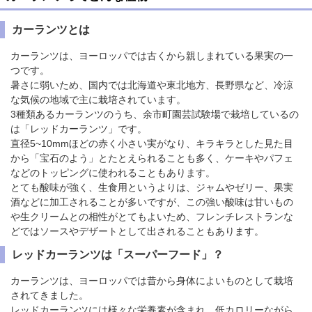
カーランツとは
カーランツは、ヨーロッパでは古くから親しまれている果実の一
つです。
暑さに弱いため、国内では北海道や東北地方、長野県など、冷涼
な気候の地域で主に栽培されています。
3種類あるカーランツのうち、余市町園芸試験場で栽培しているの
は「レッドカーランツ」です。
直径5~10mmほどの赤く小さい実がなり、キラキラとした見た目
から「宝石のよう」とたとえられることも多く、ケーキやパフェ
などのトッピングに使われることもあります。
とても酸味が強く、生食用というよりは、ジャムやゼリー、果実
酒などに加工されることが多いですが、この強い酸味は甘いもの
や生クリームとの相性がとてもよいため、フレンチレストランな
どではソースやデザートとして出されることもあります。
レッドカーランツは「スーパーフード」？
カーランツは、ヨーロッパでは昔から身体によいものとして栽培
されてきました。
レッドカーランツには様々な栄養素が含まれ、低カロリーながら