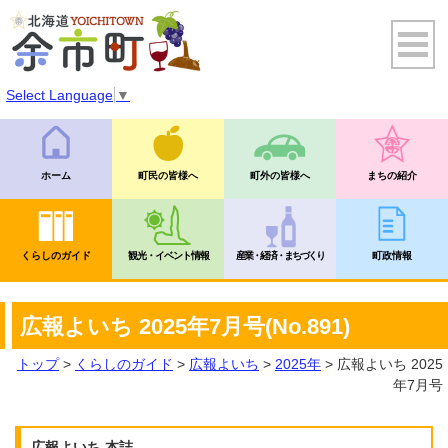
Select Language
▼
ホーム
町民の皆様へ
町外の皆様へ
まちの紹介
くらしのガイド
観光・イベント情報
産業・経済・まちづくり
町政情報
広報よいち 2025年7月号(No.891)
トップ
>
くらしのガイド
>
広報よいち
>
2025年
> 広報よいち 2025
年7月号
広報よいち 本誌