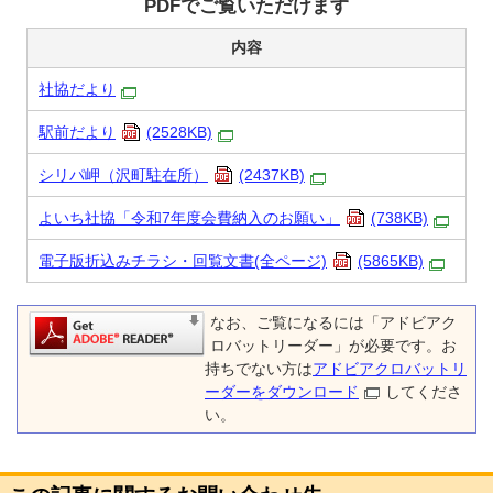
PDFでご覧いただけます
内容
社協だより
駅前だより
(2528KB)
シリパ岬（沢町駐在所）
(2437KB)
よいち社協「令和7年度会費納入のお願い」
(738KB)
電子版折込みチラシ・回覧文書(全ページ)
(5865KB)
なお、ご覧になるには「アドビアク
ロバットリーダー」が必要です。お
持ちでない方は
アドビアクロバットリ
ーダーをダウンロード
してくださ
い。