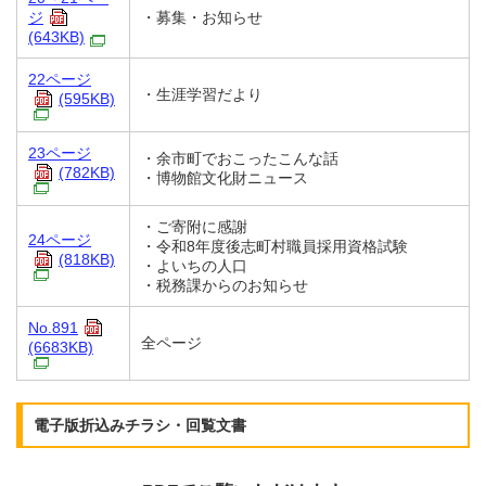
ジ
・募集・お知らせ
(643KB)
22ページ
・生涯学習だより
(595KB)
23ページ
・余市町でおこったこんな話
(782KB)
・博物館文化財ニュース
・ご寄附に感謝
24ページ
・令和8年度後志町村職員採用資格試験
(818KB)
・よいちの人口
・税務課からのお知らせ
No.891
全ページ
(6683KB)
電子版折込みチラシ・回覧文書