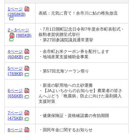
1ページ
表紙：元気に育て！余市川に鮎の稚魚放流
(2858KB)
・7月1日開町記念日令和7年度余市町表彰式・
2～3ページ
叙勲者賀状贈呈式挙行
(985KB)
・第27回参議院議員通常選挙
4ページ
・余市町お米クーポン券を配付します
(604KB)
・地域産業支援補助金事業
5ページ
・第57回北海ソーラン祭り
(769KB)
・新道の駅用地への土砂運搬
6ページ
・【JAよいちからのお知らせ】農業者の皆さ
(656KB)
んへぶどう「晩腐病」防止に向けた薬剤購入
支援対策
7ページ
・健康保険証・資格確認書の有効期限
(475KB)
8ページ
・国民年金に関するお知らせ