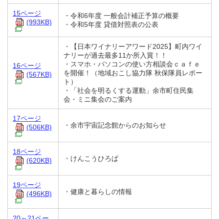
15ページ
・令和6年度 一般会計補正予算の概要
(993KB)
・令和5年度 貸借対照表の公表
・【日本ワイナリーアワード2025】町内ワイ
ナリーが過去最多11か所入賞！！
・スマホ・パソコンの使い方相談会ｃａｆｅ
16ページ
を開催！（地域おこし協力隊 秋保隊員レポー
(567KB)
ト）
・「社会を明るくする運動」余市町住民集
会・ミニ集会のご案内
17ページ
・余市宇宙記念館からのお知らせ
(506KB)
18ページ
・けんこうひろば
(620KB)
19ページ
・健康と暮らしの情報
(496KB)
20～21ペー