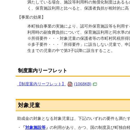
満たしている場合、施設等利用料の無償化制度はあるも
く、保育施設利用と比べると、保護者負担が相対的に高
【事業の効果】
本町独自事業の実施により、認可外保育施設等を利用す
利用時の副食費負担について、保育施設利用と同水準の
※所得要件・・・対象児童の保護者等の市町村民税所得割
※多子要件・・・「所得要件」に該当しない児童で、申
生までの児童の中で第3子以降に該当すること。
制度案内リーフレット
【制度案内リーフレット】
(1068KB)
対象児童
助成金の対象となる対象児童は、下記のいずれの要件も満た
・
「
対象施設等
」
の利用があり、かつ、国の制度及び町独自