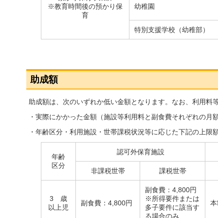
※教育時間後の預かり保
幼稚園
育
特別支援学校（幼稚部）
助成額
助成額は、次のいずれか低い金額となります。なお、利用料
・実際にかかった金額（施設等利用料と副食費それぞれの月
・年齢区分・利用施設・世帯課税状況等に応じた下記の上限
認可外保育施設
年齢
区分
非課税世帯
課税世帯
副食費：4,800円
3 歳
※所得要件または
副食費：4,800円
本
以上児
多子要件に該当す
る場合のみ