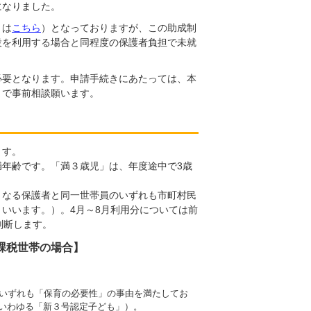
になりました。
くは
こちら
）となっておりますが、この助成制
設を利用する場合と同程度の保護者負担で未就
必要となります。申請手続きにあたっては、本
まで事前相談願います。
ます。
年齢です。「満３歳児」は、年度途中で3歳
となる保護者と同一世帯員のいずれも市町村民
いいます。）。4月～8月利用分については前
判断します。
課税世帯の場合】
のいずれも「保育の必要性」の事由を満たしてお
いわゆる「新３号認定子ども」）。