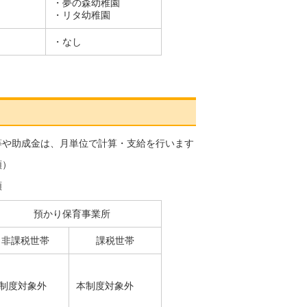
・夢の森幼稚園
・リタ幼稚園
・なし
等や助成金は、月単位で計算・支給を行います
額）
額
預かり保育事業所
非課税世帯
課税世帯
制度対象外
本制度対象外