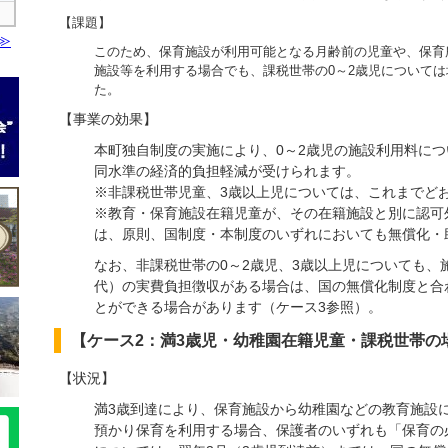
【課題】
このため、保育施設が利用可能となる月齢前の児童や、保育
施設等を利用する場合でも、課税世帯の0～2歳児について
た。
【事業の効果】
本町独自制度の実施により、0～2歳児の施設利用料に
同水準の経済的負担軽減が受けられます。
※非課税世帯児童、3歳以上児については、これまでど
※教育・保育施設在籍児童が、その在籍施設と別に認可
は、原則、国制度・本制度のいずれにおいても無償化・
なお、非課税世帯の0～2歳児、3歳以上児についても、
代）の実費負担徴収がある場合は、国の無償化制度と合
とができる場合があります（ケース3参照）。
【ケース2：満3歳児・幼稚園在籍児童・課税世帯の
【状況】
満3歳到達により、保育施設から幼稚園などの教育施設
預かり保育を利用する場合、保護者のいずれも「保育の