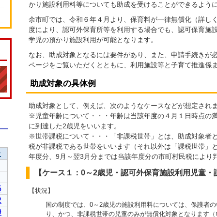
かり施設利用料等についても助成を受けることができるよう
余市町では、令和６年４月より、保育料が一律無償化（詳し
度により、認可外保育所等を利用する場合でも、認可保育施
学児の預かり施設利用が可能となります。
なお、助成対象となるには要件があり、また、申請手続きが
ページをご覧いただくとともに、利用施設等と子育て推進係
助成対象の具体例
助成対象として、例えば、次のようなケースなどが想定され
※児童年齢について・・・年齢は当該年度の４月１日時点の満
に到達した2歳児をいいます。
※世帯課税について・・・「非課税世帯」とは、助成対象者
税が非課税である世帯をいいます（それ以外は「課税世帯」と
年度分、9月～翌3月分までは当該年度分の市町村民税により
【ケース１：0～2歳児・認可外保育施設利用児童・
【状況】
国の制度では、0～2歳児の施設利用料については、保護者
り、かつ、非課税世帯の児童のみが無償化対象となります（