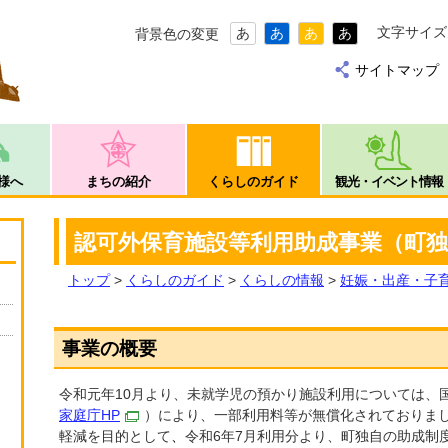
文字サイズ
あ
あ
あ
あ
背景色の変更
サイトマップ
様へ
まちの紹介
くらしのガイド
観光・イベント情報
認可外保育施設等利用助成事業（町
トップ
>
くらしのガイド
>
くらしの情報
>
妊娠・出産・子
事業の概要
令和元年10月より、未就学児の預かり施設利用については、
家庭庁HP
）により、一部利用料等が無償化されておりま
軽減を目的として
、
令和6年7月利用分より、町独自の助成制