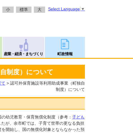
Select Language
▼
小
標準
大
産業・経済・まちづくり
町政情報
独自制度）について
育て
> 認可外保育施設等利用助成事業（町独自
制度）について
国の幼児教育・保育無償化制度（参考：
子ども
したが、余市町では、子育て世帯の更なる負担
度を開始し、国の無償化対象とならなかった預