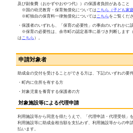
及び副食費（おかずやおやつ代））の保護者負担があること
※国の幼児教育・保育無償化については
こちら（子ども家庭
※町独自の保育料一律無償化については
こちら
をご覧くだ
・保護者のいずれも、「保育の必要性」の事由のいずれかに
※保育の必要性は、余市町の認定基準に基づき判断します（
は
こちら
）。
申請対象者
助成金の交付を受けることができる方は、下記のいずれの要
・町内に住所を有する方
・対象児童を養育する保護者の方
対象施設等による代理申請
利用施設等から同意を得たうえで、「代理申請・代理受領」
利用施設等に助成金相当額を支払わず、利用施設等からの申
払います。