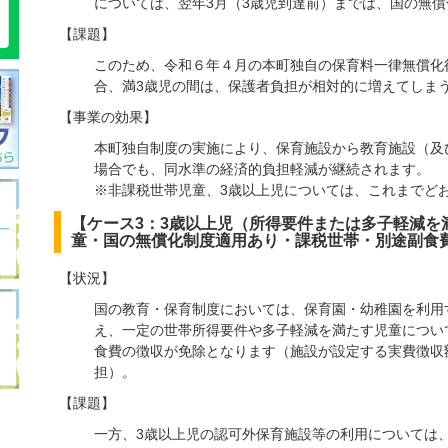
については、翌年3月（3歳児到達前）までは、国の無
【課題】
このため、令和６年４月の本町独自の保育料一律無償化
合、満3歳児の間は、保護者負担が相対的に増えてしま
【事業の効果】
本町独自制度の実施により、保育施設から教育施設（及
場合でも、同水準の経済的負担軽減が継続されます。
※非課税世帯児童、3歳以上児については、これまでど
【ケース3：3歳以上児（所得要件または多子軽減を
童・国の無償化制度適用あり・課税世帯・別途副食
【状況】
国の教育・保育制度においては、保育園・幼稚園を利用
え、一定の世帯所得要件や多子軽減を満たす児童につい
食費の徴収が免除となります（施設が設定する実費徴収
担）。
【課題】
一方、3歳以上児の認可外保育施設等の利用については