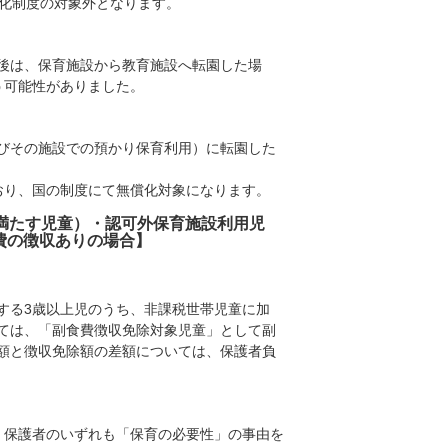
償化制度の対象外となります。
後は、保育施設から教育施設へ転園した場
う可能性がありました。
びその施設での預かり保育利用）に転園した
おり、国の制度にて無償化対象になります。
満たす児童）・認可外保育施設利用児
費の徴収ありの場合】
する3歳以上児のうち、非課税世帯児童に加
ては、「副食費徴収免除対象児童」として副
額と徴収免除額の差額については、保護者負
、保護者のいずれも「保育の必要性」の事由を