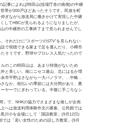
の記事によれば時田山(役場庁舎の南側)の中継
世帯が300戸ほどあったそうです。民放を町
を仰ぎながら放送局に働きかけて実現した中継
なくしてHBCが見られるようになりましたが、
稲山の中継所の工事終了まで見られませんでし
それだけに“スポーツのSTV”を見られない
施設で視聴できる家まで足を運んだり、小樽市
ったそうです。野球やプロレス人気だったので
トルのこの時田山は、あまり特徴がないため
意外と美しい。南にニセコ連山、北にはるか増
る余市平野はさながら一大パノラマ。…中略…
のさなか。枝払いの季節には大分間があり、農
キーヤーでにぎわっている。中腹に手ごろなシ
間」で、NHKの協力でさまざまな催しが企画
以上へは放送利用体験作文の募集、公民館では
黒川小を会場にして「国語教室」(9月12日)
民館では「若い女性のための話し方教室」(9月