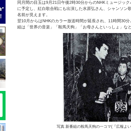
同月間の目玉は9月21日午後2時30分からのNHKミュージ
に予定し、紅白歌合戦にも出演した水原弘さん、シャンソン
名前が見えます。
翌10月からはNHKのカラー放送時間が延長され、11時間30
組は「世界の音楽」「鞍馬天狗」「お母さんといっしょ」な
写真:新番組の鞍馬天狗の一コマ(『広報よい