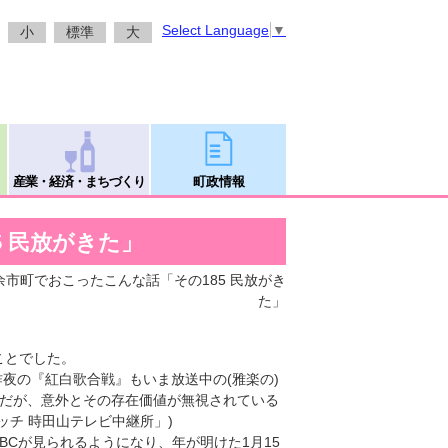
Select Language
▼
小
標準
大
産業・経済・まちづくり
町政情報
 民放がきた」
 余市町でおこったこんな話「その185 民放がき
た」
ことでした。
夜の『紅白歌合戦』もいま放送中の(雅楽の)
のだが、意外とその存在価値が無視されている
ッチ 時田山テレビ中継所」)
HBCが見られるようになり、年が明けた1月15