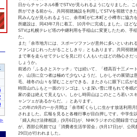
日からチャンネル6番でSTVが見られるようになりました。こ
所ができる前から、共同視聴施設を利用してSTVを視聴できた
民みんなが見られるように、余市町が仁木町と小樽市に協力
所建設は、同43年7月に着工、10月中に完成しました。ほど
STVは札幌テレビ塔の中継利用を手稲山に変更したため、手
た。
また「余市地方には、スポーツファンが意外に多いといわれる。
ファンはじれったがることしきり」ともあります。共同視聴
まで車を走らせてテレビを見に行く人もいたほどの熱心さだ
しょうか。
前述の「ふるさとスケッチ」では続いて、「標高百十三メー
か、山頂に立つ者は極めて少ないようだ。しかしその展望は
毛、雄冬の山々を望むことができる。またさらに眼下に広が
時田山のふもと一面のリンゴは、いま深い雪に埋もれて冬眠
家の姿は絶えて見えない。しかし時田山はこのところ若いス
ャンツェがあるからだ。」とあります。
この年の9月の一か月間は「余市町くらしに生かす放送利用月
されました。広報を見ると各種行事が目白押しです。中学生
「婦人向け法律相談」(9月6日)が、NHKラジオの公開録音では
が、西部公民館では「消費者生活学習会」(9月17日)が、公
29日)が行われました。