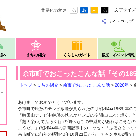
文字サイズ
あ
あ
あ
あ
背景色の変更
サイトマップ
様へ
まちの紹介
くらしのガイド
観光・イベント情報
余市町でおこったこんな話「その185
トップ
>
まちの紹介
>
余市でおこったこんな話
>
2020年
>
あけましておめでとうございます。
余市町で民放のテレビ放送が見られたのは昭和44(1969)年の
「時田山テレビ中継所の鉄塔がリンゴの樹間ににぶく輝く。昨
『越天楽(えてんらく)』の調べもこの中継局があればこそな
ようだ。」(昭和44年の新聞記事中のエッセイ「ふるさとスケ
余市町では前年の昭和43年10月21日から、チャンネル2番で