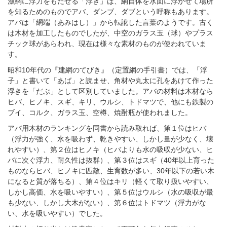
漁網に浮力をもたせる「浮き」は、網自体を水面に浮かせて場所
を知るためのものでアバ、ダンブ、ダブという呼称もあります。
アバは「網端（あみはし）」から転訛した言葉のようです。古く
は木材を加工したものでしたが、中空のガラス玉（球）やプラス
チック球があらわれ、現在は様々な素材のものが使われていま
す。
昭和10年代の『建網のてびき』（定置網の手引書）では、「浮
子」と書いて「あば」と読ませ、角材や丸太に孔をあけて作った
浮きを「だぶ」として区別していました。アバの材料は木材なら
ヒバ、ヒノキ、スギ、キリ、ウルシ、トドマツで、他にも鉄製の
ブイ、コルク、ガラス玉、空樽、焼酎瓶が使われました。
アバ用木材のランキングを同書から読み取れば、第１位はヒバ
（浮力が強く、水を吸わず、乾きやすい、しかし量が少なく、壊
れやすい）、第２位はヒノキ（ヒバよりも水の吸収が少ない、ヒ
バに次ぐ浮力、耐久性は抜群）、第３位はスギ（40年以上育った
ものならヒバ、ヒノキに匹敵、生育数が多い、30年以下の若い木
になると質が落ちる）、第４位はキリ（軽くて取り扱いやすい、
しかし高価、水を吸いやすい）、第５位はウルシ（水の吸収が最
も少ない、しかし大木がない）、第６位はトドマツ（浮力がな
い、水を吸いやすい）でした。