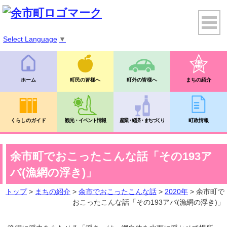
Select Language
▼
ホーム
町民の皆様へ
町外の皆様へ
まちの紹介
くらしのガイド
観光・イベント情報
産業・経済・まちづくり
町政情報
余市町でおこったこんな話「その193ア
バ(漁網の浮き)」
トップ
>
まちの紹介
>
余市でおこったこんな話
>
2020年
> 余市町で
おこったこんな話「その193アバ(漁網の浮き)」