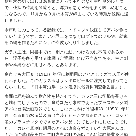
材料木の切り出しは漁業家にとって不可欠な年中行事のひとつ
で、伐採の時期を間違うと、浮力が悪く水分を多く吸い込むこと
になるので、11月から３月の木質が締まっている時期が伐採に適
しました。
余市町にのこっている記録では、トドマツを伐採してアバを作っ
ていたようです。またアバ同士をつなぐ山ブドウのツルや、結束
用の縄を作るためにシナの樹皮も刈り出しました。
ガラス玉は、同書中では「網具に結いつけるのに不便であるか
ら、浮子を多く用ひる建網（定置網）には不向きである。主に刺
網や延縄などに用はれる」とあります。
余市でも大正８（1919）年頃に刺網用のアバとしてガラス玉が使
われました。このガラス玉はサッポロビールに注文して作っても
らいました（『日本海沿岸ニシン漁撈民俗資料調査報告書』）。
表面に縄を編んで耐久性を持たせても、ガラス玉は衝撃を受ける
と壊れてしまったので、当時新たな素材であったプラスチック製
アバの登場は画期的でした。このきっかけは昭和28（1953）年11
月、余市町の水産普及員（当時）だった大原正司さんが、ロシア
製のプラスチックでできたアバを見つけてヒントにしたことでし
た。 カレイ底刺し網用のアバの改良を考えていた大原さんは、
ふたつの試作品を作って町内白岩町の漁師さんに試験操業をお願