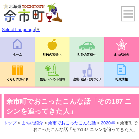
Select Language
▼
ホーム
町民の皆様へ
町外の皆様へ
まちの紹介
くらしのガイド
観光・イベント情報
産業・経済・まちづくり
町政情報
余市町でおこったこんな話「その187 ニ
シンを追ってきた人」
トップ
>
まちの紹介
>
余市でおこったこんな話
>
2020年
> 余市町で
おこったこんな話「その187 ニシンを追ってきた人」