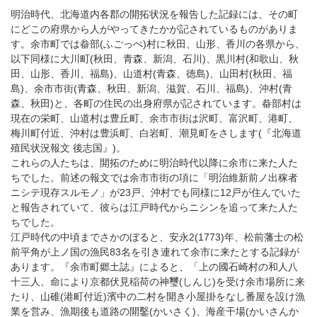
明治時代、北海道内各郡の開拓状況を報告した記録には、その町
にどこの府県から人がやってきたかが記されているものがありま
す。余市町では畚部(ふごっぺ)村に秋田、山形、香川の各県から、
以下同様に大川町(秋田、青森、新潟、石川)、黒川村(和歌山、秋
田、山形、香川、福島)、山道村(青森、徳島)、山田村(秋田、福
島)、余市市街(青森、秋田、新潟、滋賀、石川、福島)、沖村(青
森、秋田)と、各町の住民の出身府県が記されています。畚部村は
現在の栄町、山道村は豊丘町、余市市街は沢町、富沢町、港町、
梅川町付近、沖村は豊浜町、白岩町、潮見町をさします(『北海道
殖民状況報文 後志国』)。
これらの人たちは、開拓のために明治時代以降に余市に来た人た
ちでした。前述の報文では余市市街の項に「明治維新前ノ出稼者
ニシテ現存スルモノ」が23戸、沖村でも同様に12戸が住んでいた
と報告されていて、彼らは江戸時代からニシンを追って来た人た
ちでした。
江戸時代の中頃までさかのぼると、安永2(1773)年、松前藩士の松
前平角が上ノ国の漁民83名を引き連れて余市に来たとする記録が
あります。『余市町郷土誌』によると、「上の國石崎村の和人八
十三人、命により京都伏見稲荷の神璽(しんじ)を受け余市場所に来
たり、山碓(港町付近)濱中の二村を開き小屋掛をなし番屋を設け漁
業を営み、漁期後も道路の開鑿(かいさく)、海産干場(かいさんか