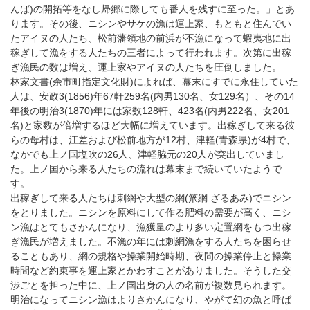
んば)の開拓等をなし帰郷に際しても番人を残すに至った。」とあ
ります。その後、ニシンやサケの漁は運上家、もともと住んでい
たアイヌの人たち、松前藩領地の前浜が不漁になって蝦夷地に出
稼ぎして漁をする人たちの三者によって行われます。次第に出稼
ぎ漁民の数は増え、運上家やアイヌの人たちを圧倒しました。
林家文書(余市町指定文化財)によれば、幕末にすでに永住していた
人は、安政3(1856)年67軒259名(内男130名、女129名）、その14
年後の明治3(1870)年には家数128軒、423名(内男222名、女201
名)と家数が倍増するほど大幅に増えています。出稼ぎして来る彼
らの母村は、江差および松前地方が12村、津軽(青森県)が4村で、
なかでも上ノ国塩吹の26人、津軽脇元の20人が突出していまし
た。上ノ国から来る人たちの流れは幕末まで続いていたようで
す。
出稼ぎして来る人たちは刺網や大型の網(笊網:ざるあみ)でニシン
をとりました。ニシンを原料にして作る肥料の需要が高く、ニシ
ン漁はとてもさかんになり、漁獲量のより多い定置網をもつ出稼
ぎ漁民が増えました。不漁の年には刺網漁をする人たちを困らせ
ることもあり、網の規格や操業開始時期、夜間の操業停止と操業
時間など約束事を運上家とかわすことがありました。そうした交
渉ごとを担った中に、上ノ国出身の人の名前が複数見られます。
明治になってニシン漁はよりさかんになり、やがて幻の魚と呼ば