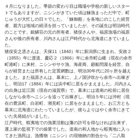
４月になりました。季節の変わり目は職場や学校の新しいスター
トでもありますが、ニシンがきていた頃は鰊漁まっただ中で、町
じゅうが大忙しの日々でした。「鰊御殿」を各地にのこした経営
者、親方は地域の経済を担っていましたが、その誕生は明治時代
のことです。銀鱗荘の元の所有者、猪俣さんや、福原漁場の福原
さんや後の所有者、川内さんは江戸時代から北海道にきていまし
た。
猪俣安之丞さんは、天保11（1840）年に新潟県に生まれ、安政２
（1855）年に渡道、慶応２（1866）年に余市町山碓（現在の余市
町港町）に来村、ニシンやサケ漁、海産商、廻船問屋を経営、自
らが経営または所有した定置網数は、明治30年代に20ヶ所を越え
ました。また福原さんは、幕末に、上ノ国汐吹から余市へ出稼ぎ
し、明治17（1884）年には浜中町に居をかまえました。川内さん
の出身は近江国（現在の滋賀県）で、幕末には道南の松前に居住
しながら余市へニシンを追って出稼ぎし、明治５年には沖村（現
在の豊浜町、白岩町、潮見町）に居をかまえました。お三方とも
幕末に北海道にわたっていましたが、彼らよりはやく余市にきて
いた先発組がいました。
江戸時代、蝦夷地での漁業活動は藩の許可を得なければ出来ず、
運上家の監視下での操業でした。道南の和人地から蝦夷地に入っ
てきた漁民は、漁獲物（ニシン）の現物納の割合から「二八取