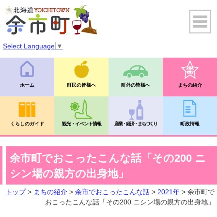
Select Language
▼
ホーム
町民の皆様へ
町外の皆様へ
まちの紹介
くらしのガイド
観光・イベント情報
産業・経済・まちづくり
町政情報
余市町でおこったこんな話「その200 ニ
シン場の親方の出身地」
トップ
>
まちの紹介
>
余市でおこったこんな話
>
2021年
> 余市町で
おこったこんな話「その200 ニシン場の親方の出身地」