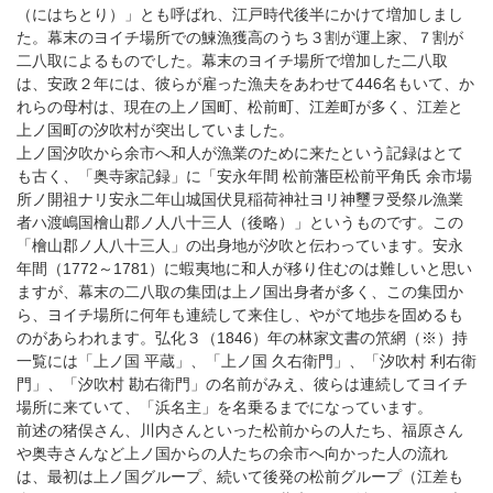
（にはちとり）」とも呼ばれ、江戸時代後半にかけて増加しまし
た。幕末のヨイチ場所での鰊漁獲高のうち３割が運上家、７割が
二八取によるものでした。幕末のヨイチ場所で増加した二八取
は、安政２年には、彼らが雇った漁夫をあわせて446名もいて、か
れらの母村は、現在の上ノ国町、松前町、江差町が多く、江差と
上ノ国町の汐吹村が突出していました。
上ノ国汐吹から余市へ和人が漁業のために来たという記録はとて
も古く、「奥寺家記録」に「安永年間 松前藩臣松前平角氏 余市場
所ノ開祖ナリ安永二年山城国伏見稲荷神社ヨリ神璽ヲ受祭ル漁業
者ハ渡嶋国檜山郡ノ人八十三人（後略）」というものです。この
「檜山郡ノ人八十三人」の出身地が汐吹と伝わっています。安永
年間（1772～1781）に蝦夷地に和人が移り住むのは難しいと思い
ますが、幕末の二八取の集団は上ノ国出身者が多く、この集団か
ら、ヨイチ場所に何年も連続して来住し、やがて地歩を固めるも
のがあらわれます。弘化３（1846）年の林家文書の笊網（※）持
一覧には「上ノ国 平蔵」、「上ノ国 久右衛門」、「汐吹村 利右衛
門」、「汐吹村 勘右衛門」の名前がみえ、彼らは連続してヨイチ
場所に来ていて、「浜名主」を名乗るまでになっています。
前述の猪俣さん、川内さんといった松前からの人たち、福原さん
や奥寺さんなど上ノ国からの人たちの余市へ向かった人の流れ
は、最初は上ノ国グループ、続いて後発の松前グループ（江差も