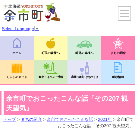
Select Language
▼
ホーム
町民の皆様へ
町外の皆様へ
まちの紹介
くらしのガイド
観光・イベント情報
産業・経済・まちづくり
町政情報
余市町でおこったこんな話「その207 観
天望気」
トップ
>
まちの紹介
>
余市でおこったこんな話
>
2021年
> 余市町で
おこったこんな話「その207 観天望気」