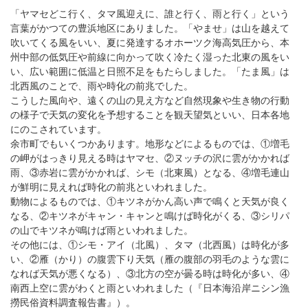
「ヤマセどこ行く、タマ風迎えに、誰と行く、雨と行く」という
言葉がかつての豊浜地区にありました。「やませ」は山を越えて
吹いてくる風をいい、夏に発達するオホーツク海高気圧から、本
州中部の低気圧や前線に向かって吹く冷たく湿った北東の風をい
い、広い範囲に低温と日照不足をもたらしました。「たま風」は
北西風のことで、雨や時化の前兆でした。
こうした風向や、遠くの山の見え方など自然現象や生き物の行動
の様子で天気の変化を予想することを観天望気といい、日本各地
にのこされています。
余市町でもいくつかあります。地形などによるものでは、①増毛
の岬がはっきり見える時はヤマセ、②ヌッチの沢に雲がかかれば
雨、③赤岩に雲がかかれば、シモ（北東風）となる、④増毛連山
が鮮明に見えれば時化の前兆といわれました。
動物によるものでは、①キツネがかん高い声で鳴くと天気が良く
なる、②キツネがキャン・キャンと鳴けば時化がくる、③シリパ
の山でキツネが鳴けば雨といわれました。
その他には、①シモ・アイ（北風）、タマ（北西風）は時化が多
い、②雁（かり）の腹雲下り天気（雁の腹部の羽毛のような雲に
なれば天気が悪くなる）、③北方の空が曇る時は時化が多い、④
南西上空に雲がわくと雨といわれました（『日本海沿岸ニシン漁
撈民俗資料調査報告書』）。