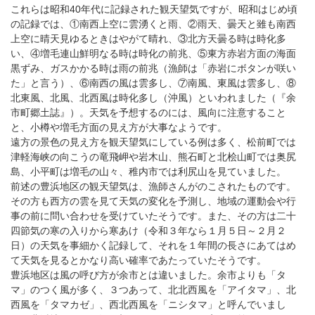
これらは昭和40年代に記録された観天望気ですが、昭和はじめ頃
の記録では、①南西上空に雲湧くと雨、②雨天、曇天と雖も南西
上空に晴天見ゆるときはやがて晴れ、③北方天曇る時は時化多
い、④増毛連山鮮明なる時は時化の前兆、⑤東方赤岩方面の海面
黒ずみ、ガスかかる時は雨の前兆（漁師は「赤岩にボタンが咲い
た」と言う）、⑥南西の風は雲多し、⑦南風、東風は雲多し、⑧
北東風、北風、北西風は時化多し（沖風）といわれました（『余
市町郷土誌』）。天気を予想するのには、風向に注意すること
と、小樽や増毛方面の見え方が大事なようです。
遠方の景色の見え方を観天望気にしている例は多く、松前町では
津軽海峡の向こうの竜飛岬や岩木山、熊石町と北桧山町では奥尻
島、小平町は増毛の山々、稚内市では利尻山を見ていました。
前述の豊浜地区の観天望気は、漁師さんがのこされたものです。
その方も西方の雲を見て天気の変化を予測し、地域の運動会や行
事の前に問い合わせを受けていたそうです。また、その方は二十
四節気の寒の入りから寒あけ（令和３年なら１月５日～２月２
日）の天気を事細かく記録して、それを１年間の長さにあてはめ
て天気を見るとかなり高い確率であたっていたそうです。
豊浜地区は風の呼び方が余市とは違いました。余市よりも「タ
マ」のつく風が多く、３つあって、北北西風を「アイタマ」、北
西風を「タマカゼ」、西北西風を「ニシタマ」と呼んでいまし