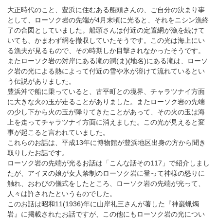
大正時代のこと、豊浜に住むある船頭さんの、ご自分の決まり事
として、ローソク岩の先端が4月末頃に光ると、それをニシン漁終
了の合図としていました。船頭さんは付近の定置網が漁を続けて
いても、かまわず網を撤収していたそうです。この光は海上にい
る漁夫が見るもので、その時期しか目撃されなかったそうです。
またローソク岩の対岸にある滝の潤(ま)(地名)にある滝は、ローソ
ク岩の光による熱によって付近の雪や氷が溶けて流れているとい
う伝説がありました。
豊浜沖で船に乗っていると、古平町との境界、チャラツナイ方面
に大きな火の玉が走ることがありました。またローソク岩の先端
の少し下から火の玉が降りてきたことがあって、その火の玉は海
上を走ってチャラツナイ方面に消えました。この光が見えると変
事が起こると言われていました。
これらのお話は、平成13年に博物館が豊浜地区出身の方から聞き
取りしたお話です。
ローソク岩の先端が光るお話は「こんな話その117」で紹介しまし
たが、アイヌの娘が女人禁制のローソク岩に登って神様の怒りに
触れ、おわびの儀式をしたところ、ローソク岩の先端が光って、
人々は許されたというものでした。
このお話は昭和11(1936)年に山岸礼三さんが著した『神巌蝋燭
岩』に掲載されたお話ですが、この他にもローソク岩の光につい