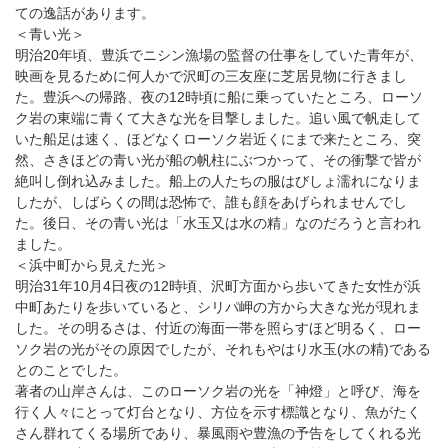
ての逸話があります。
＜青い光＞
明治20年頃、豊浜でニシン漁場の監督の仕事をしていた青年が、
映画を見るために何人かで沢町の三友座に芝居見物に行きまし
た。豊浜への帰路、夜の12時頃に船に乗っていたところ、ローソ
ク岩の東端に青くて大きな光を目撃しました。追い風で帆走して
いた船足は速く、ほどなくローソク岩近くにまで来たところ、突
然、さきほどの青い光が船の帆柱にぶつかって、その衝撃で皆が
絶叫し倒れ込みました。船上の人たちの服はびしょ濡れになりま
したが、しばらくの間は恐怖で、誰も顔をあげられませんでし
た。後日、その青い光は「水玉又は水の精」なのだろうと言われ
ました。
＜浜中町から見えた光＞
明治31年10月4日夜の12時頃、沢町方面から歩いてきた女性が浜
中町あたりを歩いていると、シリパ岬の方から大きな光が現れま
した。その明るさは、付近の海面一帯を照らすほど明るく、ロー
ソク岩の光がその原因でしたが、それもやはり水玉(水の精)である
とのことでした。
著者の山岸さんは、このローソク岩の光を「神燈」と呼び、海を
行く人々にとって灯台となり、方位を示す標識となり、魚がたく
さん群れてくる場所であり、暴風雨や豊漁の予告をしてくれる光