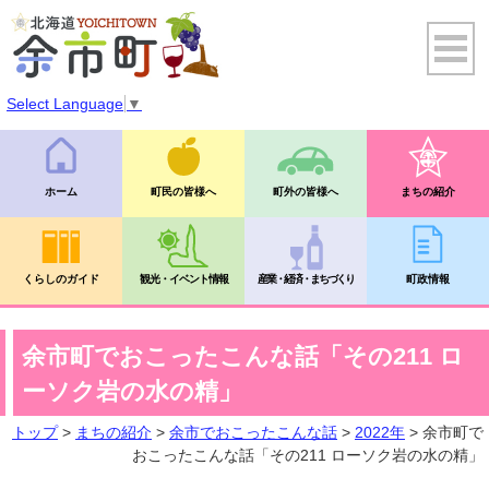
Select Language
▼
ホーム
町民の皆様へ
町外の皆様へ
まちの紹介
くらしのガイド
観光・イベント情報
産業・経済・まちづくり
町政情報
余市町でおこったこんな話「その211 ロ
ーソク岩の水の精」
トップ
>
まちの紹介
>
余市でおこったこんな話
>
2022年
> 余市町で
おこったこんな話「その211 ローソク岩の水の精」