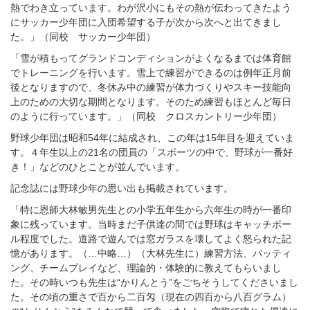
熱でわき立っています。わが沢小にもその熱が伝わってきたよう
にサッカー少年団に入団希望する子が次から次へと出てきまし
た。」（同校 サッカー少年団）
「雪が積もってグランドコンディションがよくなるまでは体育館
でトレーニングを行います。雪上で練習ができるのは例年正月前
後となりますので、冬休み中の練習が体力づくりやスキー技能向
上のための大切な期間となります。そのため練習もほとんど毎日
のように行っています。」（同校 クロスカントリー少年団）
野球少年団は昭和54年に結成され、この年は15年目を迎えていま
す。４年生以上の21名の団員の「スポーツの中で、野球が一番好
き！」などのひとことが並んでいます。
記念誌には野球少年の思い出も掲載されています。
「特に恩師大林敏男先生との小学五年生から六年生の時が一番印
象に残っています。当時まだ子供達の間では野球はキャッチボー
ル程度でした。道路で遊んでは窓ガラスを壊してよく怒られた記
憶があります。（…中略…）（大林先生に）練習方法、バッティ
ング、チームプレイなど、理論的・体験的に教えてもらいまし
た。その時いつも先生は“かりんとう”をごちそうしてくださいまし
た。その頃の重さで百から二百匁（現在の四百から八百グラム）