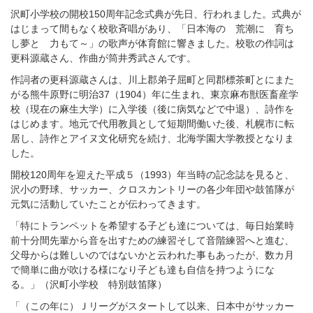
沢町小学校の開校150周年記念式典が先日、行われました。式典が
はじまって間もなく校歌斉唱があり、「日本海の 荒潮に 育ち
し夢と 力もて～」の歌声が体育館に響きました。校歌の作詞は
更科源蔵さん、作曲が筒井秀武さんです。
作詞者の更科源蔵さんは、川上郡弟子屈町と同郡標茶町とにまた
がる熊牛原野に明治37（1904）年に生まれ、東京麻布獣医畜産学
校（現在の麻生大学）に入学後（後に病気などで中退）、詩作を
はじめます。地元で代用教員として短期間働いた後、札幌市に転
居し、詩作とアイヌ文化研究を続け、北海学園大学教授となりま
した。
開校120周年を迎えた平成５（1993）年当時の記念誌を見ると、
沢小の野球、サッカー、クロスカントリーの各少年団や鼓笛隊が
元気に活動していたことが伝わってきます。
「特にトランペットを希望する子ども達については、毎日始業時
前十分間先輩から音を出すための練習そして音階練習へと進む、
父母からは難しいのではないかと云われた事もあったが、数カ月
で簡単に曲が吹ける様になり子ども達も自信を持つようにな
る。」（沢町小学校 特別鼓笛隊）
「（この年に）Ｊリーグがスタートして以来、日本中がサッカー