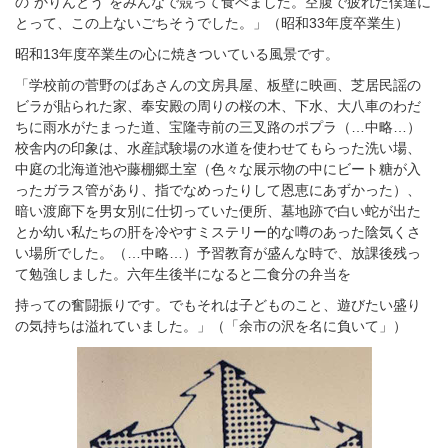
の“かりんとう”をみんなで競って食べました。空腹で疲れた僕達に
とって、この上ないごちそうでした。」（昭和33年度卒業生）
昭和13年度卒業生の心に焼きついている風景です。
「学校前の菅野のばあさんの文房具屋、板壁に映画、芝居民謡の
ビラが貼られた家、奉安殿の周りの桜の木、下水、大八車のわだ
ちに雨水がたまった道、宝隆寺前の三叉路のポプラ（…中略…）
校舎内の印象は、水産試験場の水道を使わせてもらった洗い場、
中庭の北海道池や藤棚郷土室（色々な展示物の中にビート糖が入
ったガラス管があり、指でなめったりして恩恵にあずかった）、
暗い渡廊下を男女別に仕切っていた便所、墓地跡で白い蛇が出た
とか幼い私たちの肝を冷やすミステリー的な噂のあった陰気くさ
い場所でした。（…中略…）予習教育が盛んな時で、放課後残っ
て勉強しました。六年生後半になると二食分の弁当を
持っての奮闘振りです。でもそれは子どものこと、遊びたい盛り
の気持ちは溢れていました。」（「余市の沢を名に負いて」）