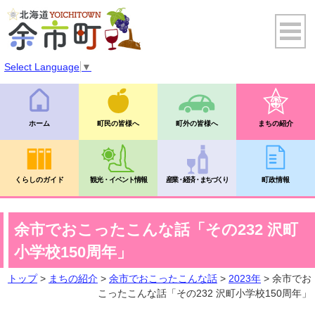
Select Language
▼
ホーム
町民の皆様へ
町外の皆様へ
まちの紹介
くらしのガイド
観光・イベント情報
産業・経済・まちづくり
町政情報
余市でおこったこんな話「その232 沢町
小学校150周年」
トップ
>
まちの紹介
>
余市でおこったこんな話
>
2023年
> 余市でお
こったこんな話「その232 沢町小学校150周年」