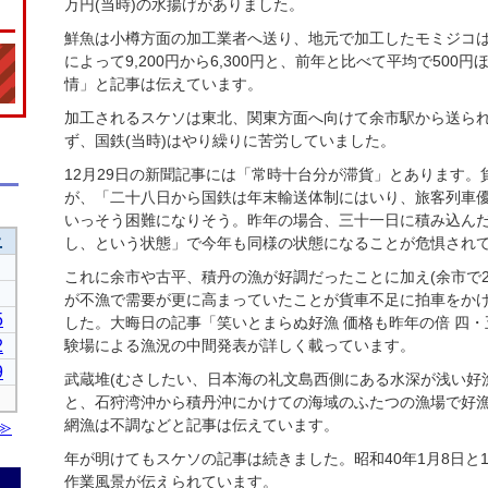
万円(当時)の水揚げがありました。
鮮魚は小樽方面の加工業者へ送り、地元で加工したモミジコは
によって9,200円から6,300円と、前年と比べて平均で50
情」と記事は伝えています。
加工されるスケソは東北、関東方面へ向けて余市駅から送ら
ず、国鉄(当時)はやり繰りに苦労していました。
12月29日の新聞記事には「常時十台分が滞貨」とあります。
が、「二十八日から国鉄は年末輸送体制にはいり、旅客列車
いっそう困難になりそう。昨年の場合、三十一日に積み込ん
し、という状態」で今年も同様の状態になることが危惧され
これに余市や古平、積丹の漁が好調だったことに加え(余市で25
が不漁で需要が更に高まっていたことが貨車不足に拍車をか
した。大晦日の記事「笑いとまらぬ好漁 価格も昨年の倍 四
験場による漁況の中間発表が詳しく載っています。
武蔵堆(むさしたい、日本海の礼文島西側にある水深が浅い好
と、石狩湾沖から積丹沖にかけての海域のふたつの漁場で好
網漁は不調などと記事は伝えています。
年が明けてもスケソの記事は続きました。昭和40年1月8日と
作業風景が伝えられています。