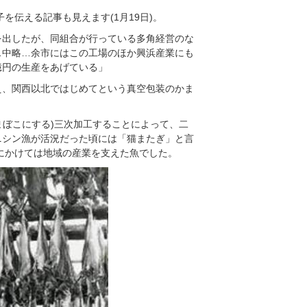
を伝える記事も見えます(1月19日)。
を出したが、同組合が行っている多角経営のな
…中略…余市にはこの工場のほか興浜産業にも
億円の生産をあげている」
え、関西以北ではじめてという真空包装のかま
まぼこにする)三次加工することによって、二
ニシン漁が活況だった頃には「猫またぎ」と言
頭にかけては地域の産業を支えた魚でした。