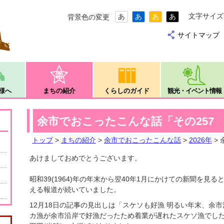
文字サイズ
あ
あ
あ
あ
背景色の変更
サイトマップ
様へ
まちの紹介
くらしのガイド
観光・イベント情報
余市でおこったこんな話「その257
トップ
>
まちの紹介
>
余市でおこったこんな話
>
2026年
>
あけましておめでとうございます。
昭和39(1964)年の年末から翌40年1月にかけての新聞を見
える報道が続いていました。
12月18日の記事の見出しは「スケソも好漁 明るい年末、余
カ漁が余市沿岸で好漁だったため着業が遅れたスケソ漁でした