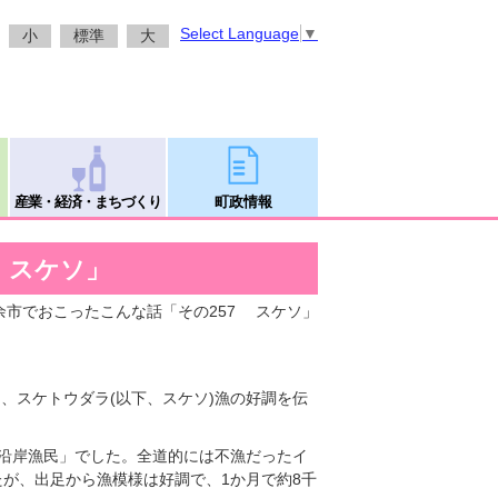
Select Language
▼
小
標準
大
産業・経済・まちづくり
町政情報
 スケソ」
 余市でおこったこんな話「その257 スケソ」
ると、スケトウダラ(以下、スケソ)漁の好調を伝
市沿岸漁民」でした。全道的には不漁だったイ
が、出足から漁模様は好調で、1か月で約8千