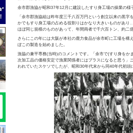
余市郡漁協が昭和37年12月に建設したすり身工場の操業の様子
「余市郡漁協組は昨年度三千八百万円という創立以来の黒字
かでもすり身工場の占める役割りはかなり大きいものがあり
ほぼ同じ規模のものがあって、年間両者で千六百トン、約二
さらにこの年には大阪が本社の鹿力食品が余市町に工場を構
ぼこの製造を始めました。
漁協の兼平専務(当時)のコメントです。「余市で(すり身をか
次加工品の価格安定で漁業関係者にはプラスになると思う」
われていたスケソでしたが、昭和30年代末から同40年代初