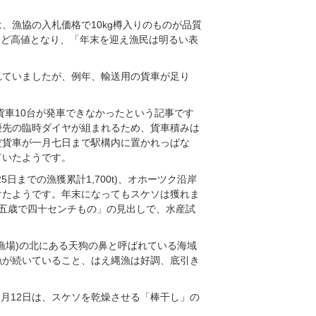
、漁協の入札価格で10kg樽入りのものが品質
0円ほど高値となり、「年末を迎え漁民は明るい表
れていましたが、例年、輸送用の貨車が足り
貨車10台が発車できなかったという記事です
優先の臨時ダイヤが組まれるため、貨車積みは
だ貨車が一月七日まで駅構内に置かれっぱな
ていたようです。
日までの漁獲累計1,700t)、オホーツク沿岸
けたようです。年末になってもスケソは獲れま
・五歳で四十センチもの」の見出しで、水産試
漁場)の北にある天狗の鼻と呼ばれている海域
漁が続いていること、はえ縄漁は好調、底引き
1月12日は、スケソを乾燥させる「棒干し」の