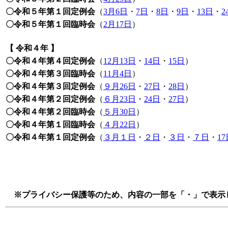
〇令和５年第１回定例会
（
3月6日
・
7日
・
8日
・
9日
・
13日
・
2
〇令和５年第１回臨時会
（
2月17日
）
【 令和４年 】
〇令和４年第４回定例会
（
12月13日
・
14日
・
15日
）
〇令和４年第３回臨時会
（
11月4日
）
〇令和４年第３回定例会
（
９月26日
・
27日
・
28日
）
〇令和４年第２回定例会
（
６月23日
・
24日
・
27日
）
〇令和４年第２回臨時会
（
５月30日
）
〇令和４年第１回臨時会
（
４月22日
）
〇令和４年第１回定例会
（
３月１日
・
２日
・
３日
・
７日
・
1
※プライバシー保護等のため、内容の一部を「・」で表示