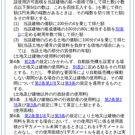
該使用許可面積を当該建物の延べ面積で除して得た数
(小数
点以下第5位の数は、これを四捨五入する。)
を乗じて得た
額
(1円未満の端数があるときは、その端数を切り捨てた額)
をその年額とする。
(1)
当該建物の価額に100分の4を乗じて得た額
(2)
当該建物の複成価格の100分の80に相当する額を
別表
1
に定める耐用年数で除して得た額
(3)
当該建物の占める土地の価額に100分の4を乗じて得た
額
(当該土地が通常の賃借料を負担する借地の場合にあっ
ては、当該土地の部分の賃借料の年額)
(土地又は建物の使用料の特例)
第4条
前2条
の規定にかかわらず、自動販売機を設置する場
合の土地又は建物の使用料は、
別表2
に定める額をその月額
とする。
ただし、季節的な要因等により自動販売機が稼動
しない期間がある場合の土地又は建物の使用料は、その期
間について
第2条第1項
又は
第3条
の規定を適用するものと
する。
(土地及び建物以外の行政財産の使用料)
第5条
土地及び建物以外の行政財産の使用料は、
第2条第1
項
及び
第3条
の規定に準じて算定した額とする。
(使用面積)
第6条
第2条第1項
又は
第3条
の規定により土地又は建物の使
用料を算出する場合において、その使用許可に係る使用面
積が1平方メートル未満であるときはこれを1平方メートル
とみなし、その使用面積が1平方メートルを超えるときは実