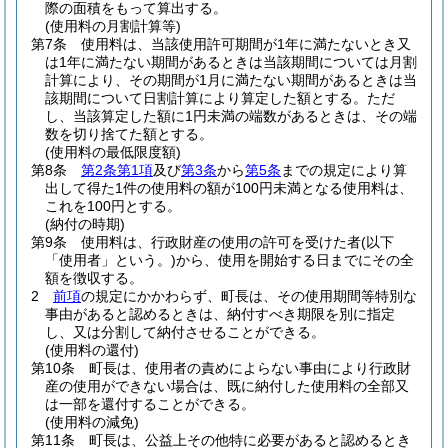
際の面積をもって算出する。
(使用料の月割計算等)
第7条
使用料は、当該使用許可期間が1年に満たないとき又
は1年に満たない期間があるときは当該期間については月割
計算により、その期間が1月に満たない期間があるときは当
該期間について日割計算により算定した額とする。
ただ
し、当該算定した額に1円未満の端数があるときは、その端
数を切り捨てた額とする。
(使用料の最低限度額)
第8条
第2条第1項
及び
第3条
から
第5条
までの規定により算
出して得た1件の使用料の額が100円未満となる使用料は、
これを100円とする。
(納付の時期)
第9条
使用料は、行政財産の使用の許可を受けた者
(以下
「使用者」という。)
から、使用を開始する日までにその全
額を徴収する。
2
前項
の規定にかかわらず、町長は、その使用期間等特別な
事由があると認めるときは、納付すべき期限を別に指定
し、又は分割して納付させることができる。
(使用料の還付)
第10条
町長は、使用者の責めによらない事由により行政財
産の使用ができない場合は、既に納付した使用料の全部又
は一部を還付することができる。
(使用料の減免)
第11条
町長は、公益上その他特に必要があると認めるとき