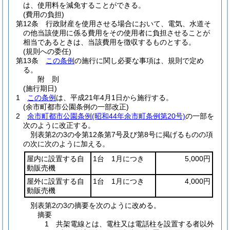
は、使用料を減免することができる。
(費用の負担)
第12条
行政財産を使用させる場合において、電気、水道そ
の他当該使用に係る費用をその使用者に負担させることが
相当であるときは、当該費用を徴収するものとする。
(規則への委任)
第13条
この条例
の施行に関し必要な事項は、規則で定め
る。
附
則
(施行期日)
1
この条例
は、平成21年4月1日から施行する。
(余市町都市公園条例の一部改正)
2
余市町都市公園条例
(昭和44年余市町条例第20号)
の一部を
次のように改正する。
別表第2の3の令第12条第7号及び第8号に掲げるものの項
の次に次のように加える。
屋内に設置する自
1台 1月につき
5,000円
動販売機
屋外に設置する自
1台 1月につき
4,000円
動販売機
別表第2の3の摘要を次のように改める。
摘要
1 共架電線とは、電柱又は電話柱を設置する者以外