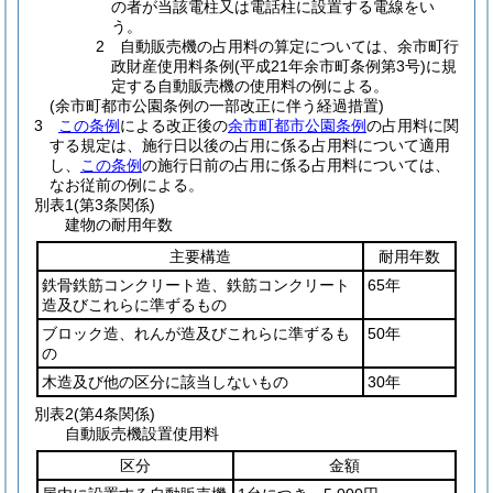
の者が当該電柱又は電話柱に設置する電線をい
う。
2 自動販売機の占用料の算定については、余市町行
政財産使用料条例
(平成21年余市町条例第3号)
に規
定する自動販売機の使用料の例による。
(余市町都市公園条例の一部改正に伴う経過措置)
3
この条例
による改正後の
余市町都市公園条例
の占用料に関
する規定は、施行日以後の占用に係る占用料について適用
し、
この条例
の施行日前の占用に係る占用料については、
なお従前の例による。
別表1
(第3条関係)
建物の耐用年数
主要構造
耐用年数
鉄骨鉄筋コンクリート造、鉄筋コンクリート
65年
造及びこれらに準ずるもの
ブロック造、れんが造及びこれらに準ずるも
50年
の
木造及び他の区分に該当しないもの
30年
別表2
(第4条関係)
自動販売機設置使用料
区分
金額