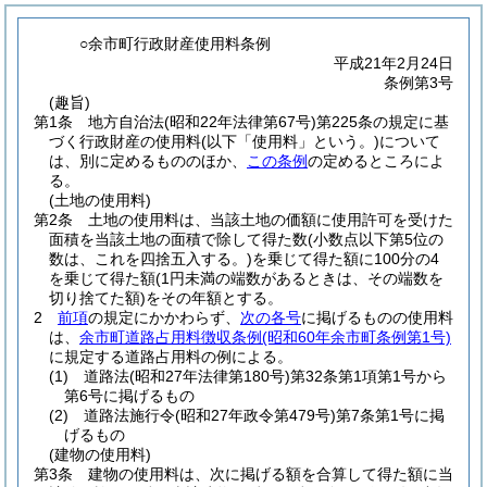
○余市町行政財産使用料条例
平成21年2月24日
条例第3号
(趣旨)
第1条
地方自治法
(昭和22年法律第67号)
第225条の規定に基
づく行政財産の使用料
(以下「使用料」という。)
について
は、別に定めるもののほか、
この条例
の定めるところによ
る。
(土地の使用料)
第2条
土地の使用料は、当該土地の価額に使用許可を受けた
面積を当該土地の面積で除して得た数
(小数点以下第5位の
数は、これを四捨五入する。)
を乗じて得た額に100分の4
を乗じて得た額
(1円未満の端数があるときは、その端数を
切り捨てた額)
をその年額とする。
2
前項
の規定にかかわらず、
次の各号
に掲げるものの使用料
は、
余市町道路占用料徴収条例
(昭和60年余市町条例第1号)
に規定する道路占用料の例による。
(1)
道路法
(昭和27年法律第180号)
第32条第1項第1号から
第6号に掲げるもの
(2)
道路法施行令
(昭和27年政令第479号)
第7条第1号に掲
げるもの
(建物の使用料)
第3条
建物の使用料は、次に掲げる額を合算して得た額に当