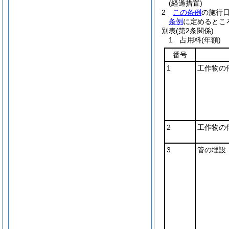
(経過措置)
2
この条例
の施行
条例
に定めるとこ
別表
(第2条関係)
1 占用料(年額)
番号
1
工作物の
2
工作物の
3
管の埋設