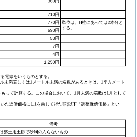
360円
710円
770円
単位は、H柱にあっては2本分と
する。
690円
53円
7円
4円
1,250円
する電線をいうものとする。
トル未満若しくは1メートル未満の端数があるときは、1平方メート
をもって計算する。この場合において、1月未満の端数は1月として
いた近傍価格に1.1を乗じて得た額(以下「調整近傍価格」とい
備考
は盛土用土砂で砂利の入らないもの