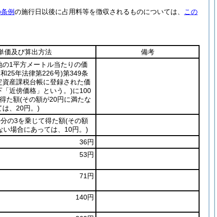
の条例
の施行日以後に占用料等を徴収されるものについては、
この
単価及び算出方法
備考
地の1平方メートル当たりの価
昭和25年法律第226号)
第349条
定資産課税台帳に登録された価
下「近傍価格」という。)
に100
て得た額
(その額が20円に満たな
は、20円。)
0分の3を乗じて得た額
(その額
ない場合にあっては、10円。)
36円
53円
71円
140円