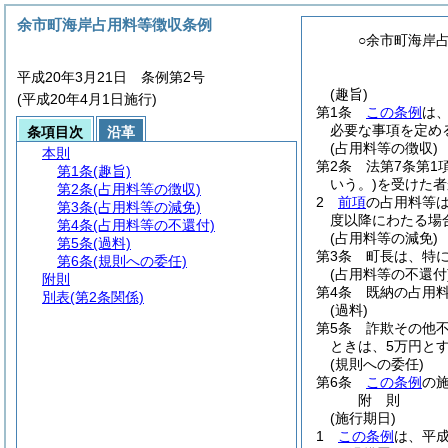
余市町海岸占用料等徴収条例
○余市町海岸
平成20年3月21日 条例第2号
(趣旨)
(平成20年4月1日施行)
第1条
この条例
は
必要な事項を定め
条項目次
沿革
(占用料等の徴収)
本則
第2条
法第7条第1
第1条
(趣旨)
いう。)
を受けた者
第2条
(占用料等の徴収)
2
前項
の占用料等
第3条
(占用料等の減免)
度以降にわたる場
第4条
(占用料等の不還付)
(占用料等の減免)
第5条
(過料)
第3条
町長は、特
第6条
(規則への委任)
(占用料等の不還付
附則
第4条
既納の占用
別表
(第2条関係)
(過料)
第5条
詐欺その他
ときは、5万円とす
(規則への委任)
第6条
この条例
の
附
則
(施行期日)
1
この条例
は、平成