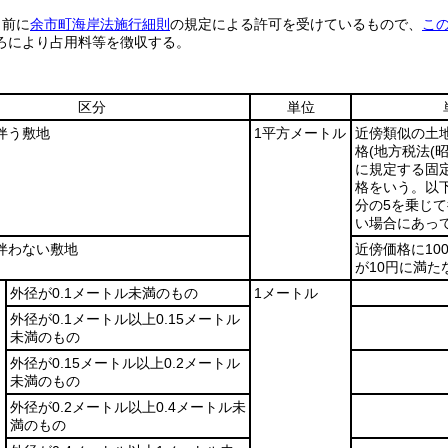
日前に
余市町海岸法施行細則
の規定による許可を受けているもので、
こ
ろにより占用料等を徴収する。
区分
単位
伴う敷地
1平方メートル
近傍類似の土
格
(地方税法
(
に規定する固
格をいう。以
分の5を乗じ
い場合にあって
伴わない敷地
近傍価格に10
が10円に満た
外径が0.1メートル未満のもの
1メートル
外径が0.1メートル以上0.15メートル
未満のもの
外径が0.15メートル以上0.2メートル
未満のもの
外径が0.2メートル以上0.4メートル未
満のもの