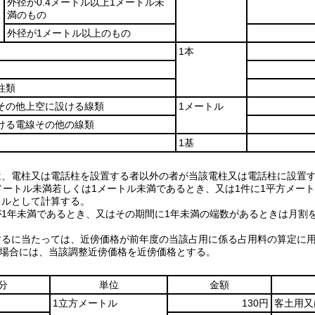
外径が0.4メートル以上1メートル未
満のもの
外径が1メートル以上のもの
1本
柱類
その他上空に設ける線類
1メートル
ける電線その他の線類
1基
は、電柱又は電話柱を設置する者以外の者が当該電柱又は電話柱に設置
方メートル未満若しくは1メートル未満であるとき、又は1件に1平方メー
トルとして計算する。
が1年未満であるとき、又はその期間に1年未満の端数があるときは月割
するに当たっては、近傍価格が前年度の当該占用に係る占用料の算定に用
る場合には、当該調整近傍価格を近傍価格とする。
分
単位
金額
1立方メートル
130円
客土用又