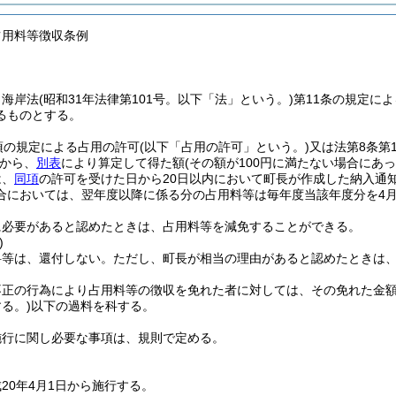
占用料等徴収条例
、海岸法
(昭和31年法律第101号。以下「法」という。)
第11条の規定に
るものとする。
項の規定による占用の許可
(以下「占用の許可」という。)
又は法第8条第
から、
別表
により算定して得た額
(その額が100円に満たない場合にあっ
は、
同項
の許可を受けた日から20日以内において町長が作成した納入通
合においては、翌年度以降に係る分の占用料等は毎年度当該年度分を4月
に必要があると認めたときは、占用料等を減免することができる。
)
料等は、還付しない。
ただし、町長が相当の理由があると認めたときは
不正の行為により占用料等の徴収を免れた者に対しては、その免れた金額
る。)
以下の過料を科する。
施行に関し必要な事項は、規則で定める。
20年4月1日から施行する。