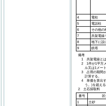
4
電柱
5
電話柱
6
その他の
7
共架電線
8
地下に設
9
鉄塔
備考
1 共架電線と
2 1件が1平
ル又は1メー
3 占用の期間
計算する。
4 単価を算出
う。)を超え
2 土石採取料
番号
区
1
土砂