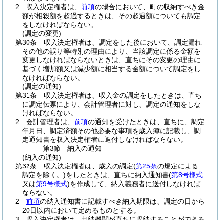
2
収入決定権者は、
前項
の場合において、町の収納すべき金
額が相殺額を超過するときは、その超過額についても調定
をしなければならない。
(調定の変更)
第30条
収入決定権者は、調定をした後において、調定漏れ
その他の誤り等特別の理由により、当該調定に係る金額を
変更しなければならないときは、直ちにその変更の理由に
基づく増加額又は減少額に相当する金額について調定をし
なければならない。
(調定の通知)
第31条
収入決定権者は、収入金の調定をしたときは、直ち
に調定伝票により、会計管理者に対し、調定の通知をしな
ければならない。
2
会計管理者は、
前項
の通知を受けたときは、直ちに、調定
年月日、調定済額その他必要な事項を歳入簿に記載し、調
定通知書を収入決定権者に返付しなければならない。
第3節
納入の通知
(納入の通知)
第32条
収入決定権者は、歳入の調定
(
第25条
の規定による
調定を除く。)
をしたときは、直ちに納入通知書
(
第8号様式
又は
第9号様式
)
を作成して、納入義務者に送付しなければ
ならない。
2
前項
の納入通知書に記載すべき納入期限は、調定の日から
20日以内において定めるものとする。
3
収入決定権者は、出納機関が直ちに収納することができる