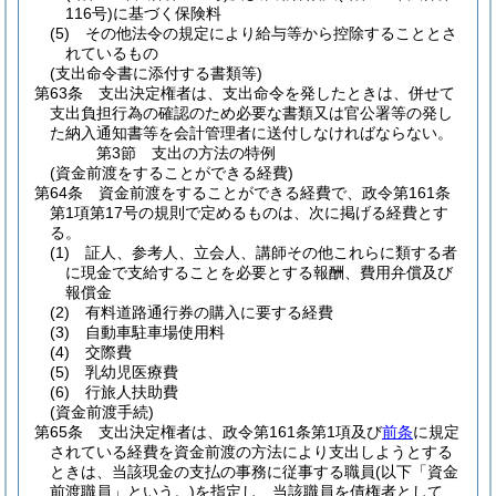
116号)
に基づく保険料
(5)
その他法令の規定により給与等から控除することとさ
れているもの
(支出命令書に添付する書類等)
第63条
支出決定権者は、支出命令を発したときは、併せて
支出負担行為の確認のため必要な書類又は官公署等の発し
た納入通知書等を会計管理者に送付しなければならない。
第3節
支出の方法の特例
(資金前渡をすることができる経費)
第64条
資金前渡をすることができる経費で、政令第161条
第1項第17号の規則で定めるものは、次に掲げる経費とす
る。
(1)
証人、参考人、立会人、講師その他これらに類する者
に現金で支給することを必要とする報酬、費用弁償及び
報償金
(2)
有料道路通行券の購入に要する経費
(3)
自動車駐車場使用料
(4)
交際費
(5)
乳幼児医療費
(6)
行旅人扶助費
(資金前渡手続)
第65条
支出決定権者は、政令第161条第1項及び
前条
に規定
されている経費を資金前渡の方法により支出しようとする
ときは、当該現金の支払の事務に従事する職員
(以下「資金
前渡職員」という。)
を指定し、当該職員を債権者として、