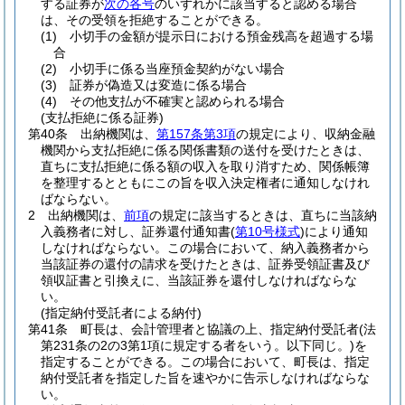
する証券が
次の各号
のいずれかに該当すると認める場合
は、その受領を拒絶することができる。
(1)
小切手の金額が提示日における預金残高を超過する場
合
(2)
小切手に係る当座預金契約がない場合
(3)
証券が偽造又は変造に係る場合
(4)
その他支払が不確実と認められる場合
(支払拒絶に係る証券)
第40条
出納機関は、
第157条第3項
の規定により、収納金融
機関から支払拒絶に係る関係書類の送付を受けたときは、
直ちに支払拒絶に係る額の収入を取り消すため、関係帳簿
を整理するとともにこの旨を収入決定権者に通知しなけれ
ばならない。
2
出納機関は、
前項
の規定に該当するときは、直ちに当該納
入義務者に対し、証券還付通知書
(
第10号様式
)
により通知
しなければならない。
この場合において、納入義務者から
当該証券の還付の請求を受けたときは、証券受領証書及び
領収証書と引換えに、当該証券を還付しなければならな
い。
(指定納付受託者による納付)
第41条
町長は、会計管理者と協議の上、指定納付受託者
(法
第231条の2の3第1項に規定する者をいう。以下同じ。)
を
指定することができる。
この場合において、町長は、指定
納付受託者を指定した旨を速やかに告示しなければならな
い。