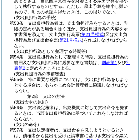
あるときは、当該国庫支出等を財源とする歳出予算を縮小
して執行するものとする。
ただし、歳出予算を縮小し難い
もので、町長の承認を得たときは、この限りでない。
(支出負担行為の手続)
第53条
支出負担行為者は、支出負担行為をするときは、別
段の定めがある場合を除くほか、支出負担行為の内容を示
す書類を添えて、支出負担行為票
(
第21号様式
)
又は支出負
担行為及び支出命令票
(
第21号様式
)
を作成しなければなら
ない。
(支出負担行為として整理する時期等)
第54条
支出負担行為として整理する時期、支出負担行為の
範囲及び支出負担行為に必要な主な書類は、
別表第1
及び
別
表第2
に定めるところによる。
(支出負担行為の事前審査)
第55条
特に重要な経費については、支出負担行為をしよう
とする場合は、あらかじめ会計管理者に協議しなければな
らない。
第2節
支出の方法
(支出命令の原則)
第56条
支出決定権者は、出納機関に対して支出命令を発す
るときは、当該支出負担行為に基づいてこれをしなければ
ならない。
(支出の命令)
第57条
支出決定権者は、支出命令を発しようとするとき
は、債権者から提出を受けた請求書に基づき支出命令票又