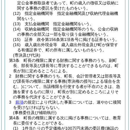
定公金事務取扱者であって、町の歳入の徴収又は収納に
関する事務の委託を受けたものをいう。
(12)
指定金融機関等 指定金融機関及び収納代理金融機
関をいう。
(13)
支払金融機関 指定金融機関をいう。
(14)
収納金融機関 指定金融機関等のうち、公金の収納
の事務の全部又は一部を取り扱う金融機関をいう。
(15)
証券 政令第156条第1項各号に掲げる証券をいう。
(16)
歳入歳出外現金等 歳入歳出外現金及び町が保管す
る有価証券で、町の所有に属しないものをいう。
(専決及び代決)
第3条
町長の権限に属する財務に関する事務のうち、副町
長、部長等及び課長等に専決することができるものは、町
長が別に定めるところによる。
2
財務に関する事務のうち、町長、会計管理者又は部長等及
び課長等の権限に属する事務
(専決権の授与による場合を含
む。)
について、当該権限を行使する者が不在のときは、急
施を要するものに限り、町長が別に定めるところによりそ
の事務を代決することができる。
3
前項
の規定により代決した事案については、速やかに後閲
を受けなければならない。
(事務委任及び補助執行)
第4条
町長の権限に属する次に掲げる事務については、教育
長に委任することができる。
(1)
1件当たりの予定価格が100万円未満の委託費
(施設の