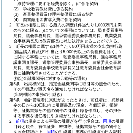
維持管理に要する経費を除く。)
に係る契約
(2)
学校教育教材費に係る契約
(3)
産業整備費及び理科整備費に係る契約
(4)
図書館用図書購入費に係る契約
2
町長の権限に属する歳入の調定
(1件当たり1,000万円未満
のものに限る。)
についての事務については、監査委員事務
局長、議会事務局長、選挙管理委員会事務局長、農業委員
会事務局長又は教育部長に補助執行させることができる。
3
町長の権限に属する1件当たり50万円未満の支出負担行為
(備品購入費及び1件当たり5,000円以上の食糧費を除く。)
に関する事務については、監査委員事務局長、議会事務局
議事調査課長、選挙管理委員会事務局長、農業委員会事務
局長、教育委員会学校教育課長又は教育委員会社会教育課
長に補助執行させることができる。
(指定金融機関等に対する印鑑等の通知)
第5条
出納機関は、指定金融機関等に取引等の照合のため、
その印鑑及び職氏名を通知しなければならない。
(出納機関の事務の引継ぎ)
第6条
会計管理者に異動があったときは、前任者は、異動発
令の日から10日以内に引継書及び現金、有価証券、帳簿
等、証拠書類その他の物件の引継目録を作成し、その担任
する事務を後任者に引き継がなければならない。
2
前項
の規定による事務の引継ぎを行う場合は、
同項
の引継
目録と現金、有価証券、帳簿等、証拠書類その他の物件と
を照合確認の上、
同項
の引継書に事務の引継ぎの日を記載