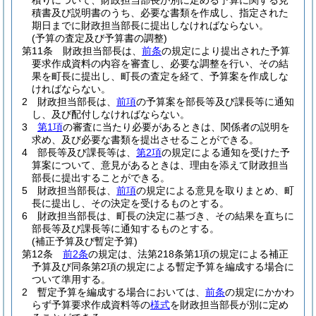
積りについて、財政担当部長が別に定める予算に関する見
積書及び説明書のうち、必要な書類を作成し、指定された
期日までに財政担当部長に提出しなければならない。
(予算の査定及び予算書の調整)
第11条
財政担当部長は、
前条
の規定により提出された予算
要求作成資料の内容を審査し、必要な調整を行い、その結
果を町長に提出し、町長の査定を経て、予算案を作成しな
ければならない。
2
財政担当部長は、
前項
の予算案を部長等及び課長等に通知
し、及び配付しなければならない。
3
第1項
の審査に当たり必要があるときは、関係者の説明を
求め、及び必要な書類を提出させることができる。
4
部長等及び課長等は、
第2項
の規定による通知を受けた予
算案について、意見があるときは、理由を添えて財政担当
部長に提出することができる。
5
財政担当部長は、
前項
の規定による意見を取りまとめ、町
長に提出し、その決定を受けるものとする。
6
財政担当部長は、町長の決定に基づき、その結果を直ちに
部長等及び課長等に通知するものとする。
(補正予算及び暫定予算)
第12条
前2条
の規定は、法第218条第1項の規定による補正
予算及び同条第2項の規定による暫定予算を編成する場合に
ついて準用する。
2
暫定予算を編成する場合においては、
前条
の規定にかかわ
らず予算要求作成資料等の
様式
を財政担当部長が別に定め