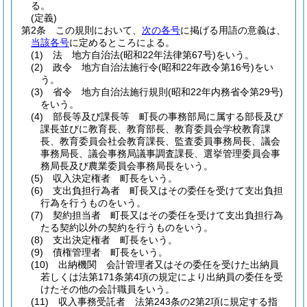
る。
(定義)
第2条
この規則において、
次の各号
に掲げる用語の意義は、
当該各号
に定めるところによる。
(1)
法 地方自治法
(昭和22年法律第67号)
をいう。
(2)
政令 地方自治法施行令
(昭和22年政令第16号)
をい
う。
(3)
省令 地方自治法施行規則
(昭和22年内務省令第29号)
をいう。
(4)
部長等及び課長等 町長の事務部局に属する部長及び
課長並びに教育長、教育部長、教育委員会学校教育課
長、教育委員会社会教育課長、監査委員事務局長、議会
事務局長、議会事務局議事調査課長、選挙管理委員会事
務局長及び農業委員会事務局長をいう。
(5)
収入決定権者 町長をいう。
(6)
支出負担行為者 町長又はその委任を受けて支出負担
行為を行うものをいう。
(7)
契約担当者 町長又はその委任を受けて支出負担行為
たる契約以外の契約を行うものをいう。
(8)
支出決定権者 町長をいう。
(9)
債権管理者 町長をいう。
(10)
出納機関 会計管理者又はその委任を受けた出納員
若しくは法第171条第4項の規定により出納員の委任を受
けたその他の会計職員をいう。
(11)
収入事務受託者 法第243条の2第2項に規定する指