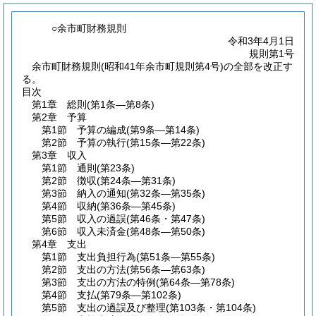
○余市町財務規則
令和3年4月1日
規則第1号
余市町財務規則(昭和41年余市町規則第4号)の全部を改正す
る。
目次
第1章
総則
(第1条―第8条)
第2章
予算
第1節
予算の編成
(第9条―第14条)
第2節
予算の執行
(第15条―第22条)
第3章
収入
第1節
通則
(第23条)
第2節
徴収
(第24条―第31条)
第3節
納入の通知
(第32条―第35条)
第4節
収納
(第36条―第45条)
第5節
収入の過誤
(第46条・第47条)
第6節
収入未済金
(第48条―第50条)
第4章
支出
第1節
支出負担行為
(第51条―第55条)
第2節
支出の方法
(第56条―第63条)
第3節
支出の方法の特例
(第64条―第78条)
第4節
支払
(第79条―第102条)
第5節
支出の過誤及び整理
(第103条・第104条)