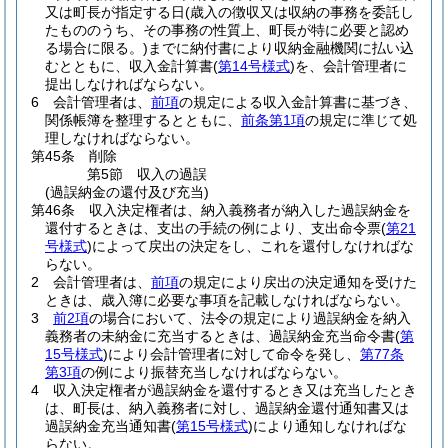
又は町長が指定する日
(歳入の徴収又は収納の事務を委託し
たもののうち、その事務の性質上、町長が特に必要と認め
る場合に限る。)
までに納付書により収納金融機関に払い込
むとともに、収入金計算書
(
第14号様式
)
を、会計管理者に
提出しなければならない。
6
会計管理者は、
前項
の規定による収入金計算書に基づき、
関係帳簿を整理するとともに、
前条第1項
の規定に準じて処
理しなければならない。
第45条
削除
第5節
収入の過誤
(過誤納金の還付及び充当)
第46条
収入決定権者は、納入義務者が納入した過誤納金を
還付するときは、支出の手続の例により、支出命令票
(
第21
号様式
)
によって戻出の決定をし、これを還付しなければな
らない。
2
会計管理者は、
前項
の規定により戻出の決定通知を受けた
ときは、歳入簿に必要な事項を記載しなければならない。
3
前2項
の場合において、法令の規定により過誤納金を納入
義務者の未納金に充当するときは、過誤納金充当命令書
(
第
15号様式
)
により会計管理者に対して命令を発し、
第77条
第3項
の例により振替充当しなければならない。
4
収入決定権者が過誤納金を還付するとき又は充当したとき
は、町長は、納入義務者に対し、過誤納金還付通知書又は
過誤納金充当通知書
(
第15号様式
)
により通知しなければな
らない。