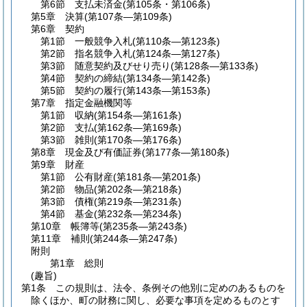
第6節
支払未済金
(第105条・第106条)
第5章
決算
(第107条―第109条)
第6章
契約
第1節
一般競争入札
(第110条―第123条)
第2節
指名競争入札
(第124条―第127条)
第3節
随意契約及びせり売り
(第128条―第133条)
第4節
契約の締結
(第134条―第142条)
第5節
契約の履行
(第143条―第153条)
第7章
指定金融機関等
第1節
収納
(第154条―第161条)
第2節
支払
(第162条―第169条)
第3節
雑則
(第170条―第176条)
第8章
現金及び有価証券
(第177条―第180条)
第9章
財産
第1節
公有財産
(第181条―第201条)
第2節
物品
(第202条―第218条)
第3節
債権
(第219条―第231条)
第4節
基金
(第232条―第234条)
第10章
帳簿等
(第235条―第243条)
第11章
補則
(第244条―第247条)
附則
第1章
総則
(趣旨)
第1条
この規則は、法令、条例その他別に定めのあるものを
除くほか、町の財務に関し、必要な事項を定めるものとす