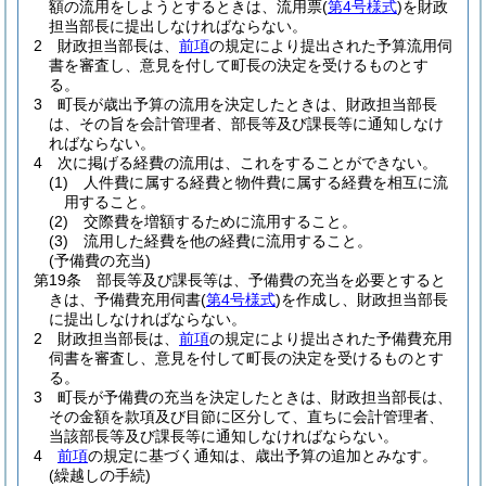
額の流用をしようとするときは、流用票
(
第4号様式
)
を財政
担当部長に提出しなければならない。
2
財政担当部長は、
前項
の規定により提出された予算流用伺
書を審査し、意見を付して町長の決定を受けるものとす
る。
3
町長が歳出予算の流用を決定したときは、財政担当部長
は、その旨を会計管理者、部長等及び課長等に通知しなけ
ればならない。
4
次に掲げる経費の流用は、これをすることができない。
(1)
人件費に属する経費と物件費に属する経費を相互に流
用すること。
(2)
交際費を増額するために流用すること。
(3)
流用した経費を他の経費に流用すること。
(予備費の充当)
第19条
部長等及び課長等は、予備費の充当を必要とすると
きは、予備費充用伺書
(
第4号様式
)
を作成し、財政担当部長
に提出しなければならない。
2
財政担当部長は、
前項
の規定により提出された予備費充用
伺書を審査し、意見を付して町長の決定を受けるものとす
る。
3
町長が予備費の充当を決定したときは、財政担当部長は、
その金額を款項及び目節に区分して、直ちに会計管理者、
当該部長等及び課長等に通知しなければならない。
4
前項
の規定に基づく通知は、歳出予算の追加とみなす。
(繰越しの手続)