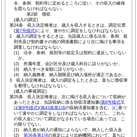
令、条例、契約等に定めるところに従い、その収入の確保
を図らなければならない。
第2節
徴収
(歳入の調定)
第24条
収入決定権者は、歳入を収入するときは、調定伝票
(
第7号様式
)
により、速やかに調定をしなければならない。
2
歳入の調定をするときは、当該歳入に係る法令、条例、規
則等及び契約書その他の関係書類により次に掲げる事項を
調査しなければならない。
(1)
法令、条例、規則等の規定又は契約に違反していない
か。
(2)
所属年度、会計区分及び歳入科目に誤りがないか。
(3)
納入すべき金額に誤りがないか。
(4)
納入義務者、納入期限及び納入場所が適正であるか。
3
収入決定権者は、歳入の調定をしたときは、直ちに徴収簿
を整理しなければならない。
(歳入の事後調定)
第25条
収入決定権者は、次に掲げる収入金について収納が
あったときは、当該収納に係る領収済通知書
(
第8号様式
又
は
第9号様式
)
(
第43条第1項
の収納済通知書を含む。)
に基づ
いて速やかに調定をしなければならない。
ただし、これら
の収入金について調定がなされている場合にあっては、こ
の限りでない。
(1)
納入者が納入の通知によらないで、納入した収入金
(2)
第36条第1項
の規定により出納機関において、直ちに