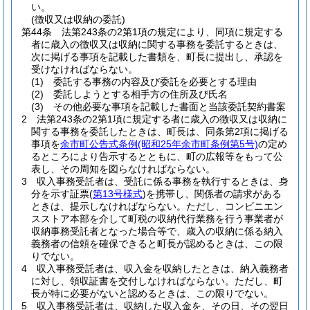
い。
(徴収又は収納の委託)
第44条
法第243条の2第1項の規定により、同項に規定する
者に歳入の徴収又は収納に関する事務を委託するときは、
次に掲げる事項を記載した書類を、町長に提出し、承認を
受けなければならない。
(1)
委託する事務の内容及び委託を必要とする理由
(2)
委託しようとする相手方の住所及び氏名
(3)
その他必要な事項を記載した書面と当該委託契約書案
2
法第243条の2第1項に規定する者に歳入の徴収又は収納に
関する事務を委託したときは、町長は、同条第2項に掲げる
事項を
余市町公告式条例
(昭和25年余市町条例第5号)
の定め
るところにより告示するとともに、町の広報等をもって公
表し、その周知を図らなければならない。
3
収入事務受託者は、受託に係る事務を執行するときは、身
分を示す証票
(
第13号様式
)
を携帯し、関係者の請求がある
ときは、提示しなければならない。
ただし、コンビニエン
スストア本部を介して町税の収納代行業務を行う事業者が
収納事務受託者となった場合等で、歳入の収納に係る納入
義務者の信頼を確保できると町長が認めるときは、この限
りでない。
4
収入事務受託者は、収入金を収納したときは、納入義務者
に対し、領収証書を交付しなければならない。
ただし、町
長が特に必要がないと認めるときは、この限りでない。
5
収入事務受託者は、収納した収入金を、その日、その翌日