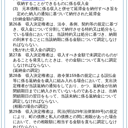
収納することができるものに係る収入金
(3)
元本債権に係る収入と併せて延滞金を納付すべき旨を
定めた納入の通知に基づいて納付された延滞金
(分納金額の調定)
第26条
収入決定権者は、法令、条例、契約等の規定に基づ
き、収入金について分割して納付させる特約又は処分をし
ている場合においては、当該特約又は処分に基づき、納期
の到来するごとに当該納期に係る金額について調定しなけ
ればならない。
(免がれた収入金の調定)
第27条
収入決定権者は、収入すべき金額で未調定のものが
あることを発見したときは、その金額について直ちに調定
しなければならない。
(返納金の調定)
第28条
収入決定権者は、政令第159条の規定による誤払金
等に係る返納金を歳入に組み入れる場合において、支出決
定権者が当該返納の通知をしており、かつ、返納金が出納
閉鎖期日までに納入されていないものであるときは、出納
閉鎖期日の翌日をもって、当該未納に係る返納金について
調定しなければならない。
(相殺の場合の調定)
第29条
収入決定権者は、民法
(明治29年法律第89号)
の規定
により、町の債務と私人の債務との間に相殺があった場合
において、その相殺額に相当する金額を直ちに調定しなけ
ればならない。