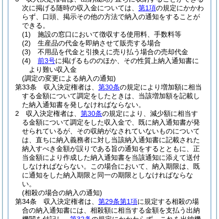
次に掲げる随時の収入金については、
第1項
の規定にかかわ
らず、口頭、掲示その他の方法で納入の通知をすることが
できる。
(1)
施設の窓口において徴収する使用料、手数料等
(2)
生産品の代金を即納させて販売する場合
(3)
不用品を代金と引換えに売り払う場合の売却代金
(4)
前3号
に掲げるもののほか、その性質上納入通知書に
より難い収入金
(調定の変更による納入の通知)
第33条
収入決定権者は、
第30条
の規定により増加額に相当
する金額について調定をしたときは、当該増加額を記載し
た納入通知書を発しなければならない。
2
収入決定権者は、
第30条
の規定により、減少額に相当す
る金額について調定をした収入金で、既に納入通知書が発
せられているが、その収納がなされていないものについて
は、直ちに納入義務者に対し当該納入通知書に記載された
納入すべき金額が誤りである旨の通知をするとともに、正
当金額により作成した納入通知書を当該通知に添えて送付
しなければならない。
この場合において、納入期限は、既
に通知をした納入期限と同一の期限としなければならな
い。
(相殺の場合の納入の通知)
第34条
収入決定権者は、
第29条第1項
に規定する相殺の場
合の納入通知書には、相殺額に相当する金額を支払う出納