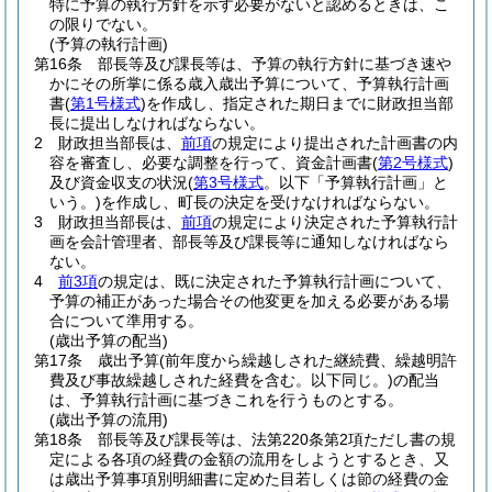
特に予算の執行方針を示す必要がないと認めるときは、こ
の限りでない。
(予算の執行計画)
第16条
部長等及び課長等は、予算の執行方針に基づき速や
かにその所掌に係る歳入歳出予算について、予算執行計画
書
(
第1号様式
)
を作成し、指定された期日までに財政担当部
長に提出しなければならない。
2
財政担当部長は、
前項
の規定により提出された計画書の内
容を審査し、必要な調整を行って、資金計画書
(
第2号様式
)
及び資金収支の状況
(
第3号様式
。以下「予算執行計画」と
いう。)
を作成し、町長の決定を受けなければならない。
3
財政担当部長は、
前項
の規定により決定された予算執行計
画を会計管理者、部長等及び課長等に通知しなければなら
ない。
4
前3項
の規定は、既に決定された予算執行計画について、
予算の補正があった場合その他変更を加える必要がある場
合について準用する。
(歳出予算の配当)
第17条
歳出予算
(前年度から繰越しされた継続費、繰越明許
費及び事故繰越しされた経費を含む。以下同じ。)
の配当
は、予算執行計画に基づきこれを行うものとする。
(歳出予算の流用)
第18条
部長等及び課長等は、法第220条第2項ただし書の規
定による各項の経費の金額の流用をしようとするとき、又
は歳出予算事項別明細書に定めた目若しくは節の経費の金