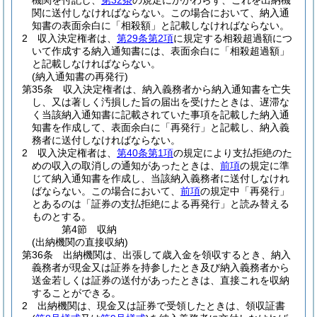
機関を付記し、
第32条
の規定にかかわらず、これを出納機
関に送付しなければならない。
この場合において、納入通
知書の表面余白に「相殺額」と記載しなければならない。
2
収入決定権者は、
第29条第2項
に規定する相殺超過額につ
いて作成する納入通知書には、表面余白に「相殺超過額」
と記載しなければならない。
(納入通知書の再発行)
第35条
収入決定権者は、納入義務者から納入通知書を亡失
し、又は著しく汚損した旨の届出を受けたときは、遅滞な
く当該納入通知書に記載されていた事項を記載した納入通
知書を作成して、表面余白に「再発行」と記載し、納入義
務者に送付しなければならない。
2
収入決定権者は、
第40条第1項
の規定により支払拒絶のた
めの収入の取消しの通知があったときは、
前項
の規定に準
じて納入通知書を作成し、当該納入義務者に送付しなけれ
ばならない。
この場合において、
前項
の規定中「再発行」
とあるのは「証券の支払拒絶による再発行」と読み替える
ものとする。
第4節
収納
(出納機関の直接収納)
第36条
出納機関は、出張して歳入金を領収するとき、納入
義務者が現金又は証券を持参したとき及び納入義務者から
送金若しくは証券の送付があったときは、直接これを収納
することができる。
2
出納機関は、現金又は証券で受領したときは、領収証書