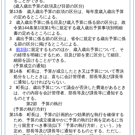
ることができる。
(歳入歳出予算の款項及び目節の区分)
第13条
歳入歳出予算の款項の区分は、毎年度歳入歳出予算
の定めるところによる。
2
歳入歳出予算に係る目及び歳入予算に係る節の区分は、政
令第144条第1項第1号に規定する歳入歳出予算事項別明細
書の定めるところによる。
3
歳出予算に係る節の区分は、省令に規定する歳出予算に係
る節の区分に掲げるところによる。
4
前3項
に規定するもののほか、歳入歳出予算について、そ
の経理を明確にするため、目及び節を更に区分して細目、
細節を設けることができる。
(予算成立の通知)
第14条
町長は、予算が成立したとき又は予算について専決
処分をしたときは、直ちに会計管理者、部長等及び課長等
に通知しなければならない。
2
町長は、歳出予算について議会が否決した費途があるとき
は、その内容を会計管理者、部長等及び課長等に通知する
ものとする。
第2節
予算の執行
(予算の執行方針)
第15条
町長は、予算の計画的かつ効果的な執行を確保する
ため、予算の成立後速やかに予算の執行計画を定めるに当
たり留意すべき事項
(以下「予算の執行方針」という。)
を
定め、部長等及び課長等に通知するものとする。
ただし、