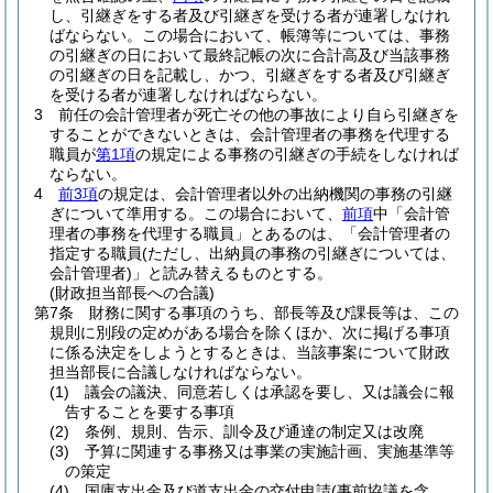
し、引継ぎをする者及び引継ぎを受ける者が連署しなけれ
ばならない。
この場合において、帳簿等については、事務
の引継ぎの日において最終記帳の次に合計高及び当該事務
の引継ぎの日を記載し、かつ、引継ぎをする者及び引継ぎ
を受ける者が連署しなければならない。
3
前任の会計管理者が死亡その他の事故により自ら引継ぎを
することができないときは、会計管理者の事務を代理する
職員が
第1項
の規定による事務の引継ぎの手続をしなければ
ならない。
4
前3項
の規定は、会計管理者以外の出納機関の事務の引継
ぎについて準用する。
この場合において、
前項
中「会計管
理者の事務を代理する職員」とあるのは、「会計管理者の
指定する職員
(ただし、出納員の事務の引継ぎについては、
会計管理者)
」と読み替えるものとする。
(財政担当部長への合議)
第7条
財務に関する事項のうち、部長等及び課長等は、この
規則に別段の定めがある場合を除くほか、次に掲げる事項
に係る決定をしようとするときは、当該事案について財政
担当部長に合議しなければならない。
(1)
議会の議決、同意若しくは承認を要し、又は議会に報
告することを要する事項
(2)
条例、規則、告示、訓令及び通達の制定又は改廃
(3)
予算に関連する事務又は事業の実施計画、実施基準等
の策定
(4)
国庫支出金及び道支出金の交付申請
(事前協議を含