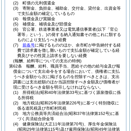
(2)
町債の元利償還金
(3)
寄附金、負担金、補助金、交付金、貸付金、出資金等
で支払金額の確定しているもの
(4)
報償金及び賞賜金
(5)
補償金、補填金及び賠償金
(6)
官公署、鉄道事業者又は電気通信事業者
(以下「官公
署等」という。)
の発する納入通知書その他これに類する
ものにより支払うべき経費
(7)
前各号
に掲げるもののほか、余市町が申告納付する経
費で請求書を徴し難いもので支払金額が確定している経
費及びその性質上請求を要しない経費
(報酬、給料等についての支出の特例)
第62条
報酬、給料、職員手当、恩給その他の給与金及び報
償金について支出命令をする場合において、債権者に支払
うべき金額から次に掲げるものを控除すべきときは、支出
調書には支出総額のほか当該控除すべき金額及び債権者が
現に受けるべき金額を明示しなければならない。
(1)
所得税法
(昭和40年法律第33号)
に基づく源泉徴収に係
る所得税
(2)
地方税法
(昭和25年法律第226号)
に基づく特別徴収に
係る道民税及び市町村民税
(3)
地方公務員等共済組合法
(昭和37年法律第152号)
に基
づく共済組合掛金等
(4)
健康保険法
(大正11年法律第70号)
、厚生年金保険法
(昭和29年法律第115号)
及び雇用保険法
(昭和49年法律第