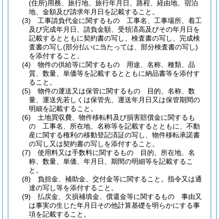
(住所)
用務、旅行地、旅行年月日、路程、経由地、宿泊
地、金額及び請求年月日を記載すること。
(3)
工事請負代金に関するもの 工事名、工事場所、着工
及び完成年月日、請負金額、受領済高及びその年月日を
記載するとともに契約書の写し、検査書の写し、完成検
査書の写し
(部分払いに当たっては、部分検査書の写し)
を添付すること。
(4)
物件の供給等に関するもの 用途、名称、種類、品
質、数量、単価等を記載するとともに納品書等を添付す
ること。
(5)
物件の運送又は保管に関するもの 目的、名称、数
量、運送先若しくは保管先、運送年月日又は保管期間の
明細を記載すること。
(6)
土地買収費、物件移転料及び損害賠償金に関するも
の 工事名、所在地、名称等を記載するとともに、不動
産に関する権利の移動登記済証の写し、物件移転承諾書
の写し又は契約書の写しを添付すること。
(7)
使用料又は手数料に関するもの 目的、所在地、名
称、数量、単価、年月日、期間の明細等を記載するこ
と。
(8)
負担金、補助金、交付金等に関すること。
指令又は通
達の写し等を添付すること。
(9)
払戻金、欠損補填金、償還金等に関するもの 事由又
は事実の生じた年月日その他計算基礎を明らかにする事
項を記載すること。