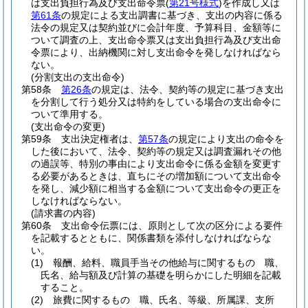
は支出負担行為及び支出命令票
(
第21号様式
)
を作成し又は
第61条
の規定による支出調書に基づき、支出の内容に係る
法令の規定又は契約並びに会計年度、予算科目、金額等に
ついて調査の上、支出命令票又は支出負担行為及び支出命
令票により、出納機関に対し支出命令を発しなければなら
ない。
(分割支出の支出命令)
第58条
第26条
の規定は、法令、契約等の規定に基づき支出
を分割して行う処分又は特約をしている場合の支出命令に
ついて準用する。
(支出命令の変更)
第59条
支出決定権者は、
第57条
の規定により支出の命令を
した後において、法令、契約等の規定又は調査漏れその他
の過誤等、特別の事由により支出命令に係る金額を変更す
る必要があるときは、直ちにその増加額について支出命令
を発し、減少額に相当する金額について支出命令の更正を
しなければならない。
(請求書の内容)
第60条
支出命令伝票には、原則として次の区分による要件
を記載するとともに、関係書類を添付しなければならな
い。
(1)
報酬、給料、職員手当その他給与に関するもの 職、
氏名、給与額及び計算の基礎を明らかにした明細を記載
すること。
(2)
旅費に関するもの 職、氏名、等級、所属課、支所