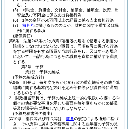
む。)
(5)
補助金、負担金、交付金、補償金、補填金、投資、出
資金及び寄附金に係る支出負担行為
(6)
1件の金額が50万円以上の経費に係る支出負担行為
(7)
前各号
に掲げるもののほか、財務に関する重要又は異
例に属する事項
(賠償責任)
第8条
法第243条の2の8第1項後段の規則で指定する損害の
賠償をしなければならない職員は、同項各号に掲げる行為
をする権限を有する職員が当該行為をし、又はすべき場合
において、当該行為につきその職員を直接に補助する職員
とする。
第2章
予算
第1節
予算の編成
(予算の編成方針)
第9条
町長は、毎年度あらかじめ行政の重点施策その他予算
編成に関する基本的な方針を定め部長等及び課長等に通知
するものとする。
2
財政担当部長は、予算の編成上統一的な取扱いを要する単
価その他必要な事項を示した書面を毎年度あらかじめ部長
等及び課長等に通知しなければならない。
(予算見積書等の提出)
第10条
部長等及び課長等は、
前条
の規定による通知に基づ
き、その所掌に属する事務事業に関する翌年度の予算の見