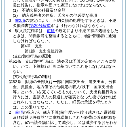
として整理すべきものがあるときは、次に掲げる事項を町
長に報告し、指示を受けて処理しなければならない。
(1)
不納欠損の科目及び金額
(2)
納入義務者の住所、氏名その他必要な事項
3
前2項
の規定により、不納欠損の処理をするときは、不納
欠損調書
(
第20号様式
)
により行わなければならない。
4
収入決定権者は、
前項
の規定により不納欠損の処理をした
ときは、関係帳簿を整理するとともに、会計管理者に通知
しなければならない。
第4章
支出
第1節
支出負担行為
(支出負担行為の原則)
第51条
支出負担行為は、法令又は予算の定めるところに従
い、かつ、予算執行計画に基づいてこれをしなければなら
ない。
(支出負担行為の制限)
第52条
財源の全部又は一部に国庫支出金、道支出金、分担
金、負担金、地方債その他特定の収入
(以下「国庫支出金
等」という。)
を充てているものについて、支出負担行為を
行うには、当該収入の見通しが確実となった後でなければ
これをしてはならない。
ただし、町長の承認を得たとき
は、この限りでない。
2
前項
の収入が、歳入予算
(前年度から繰り越された継続費
及び繰越明許費並びに事故繰越しされた経費に係る財源を
含む。)
の当該金額に比して減少し、又は減少するおそれが