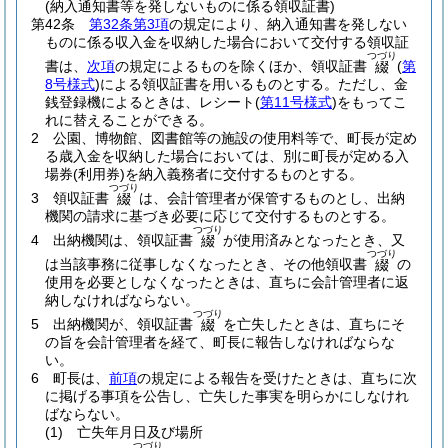
(納入通知書等を発しないものに係る領収証書)
第42条
第32条第3項
の規定により、納入通知書を発しない
ものに係る収入金を収納した場合において交付する領収証
つづり
書は、
次項
の規定によるものを除くほか、領収証書
(
第
綴
8号様式
)
による領収証書を用いるものとする。
ただし、金
銭登録機によるときは、レシート
(
第11号様式
)
をもってこ
れに替えることができる。
2
公園、博物館、図書館等の施設の使用料等で、町長が定め
る歳入金を収納した場合においては、別に町長が定める入
場券
(利用券)
を納入義務者に交付するものとする。
つづり
3
領収証書
は、会計管理者が保管するものとし、出納
綴
機関の請求に基づき必要に応じて交付するものとする。
つづり
4
出納機関は、領収証書
が使用済みとなったとき、又
綴
つづり
は当該事務に従事しなくなったとき、その他領収書
の
綴
使用を必要としなくなったときは、直ちに会計管理者に返
納しなければならない。
つづり
5
出納機関が、領収証書
を亡失したときは、直ちにそ
綴
の旨を会計管理者を経て、町長に報告しなければならな
い。
6
町長は、
前項
の規定による報告を受けたときは、直ちに次
に掲げる事項を公告し、亡失した事実を明らかにしなけれ
ばならない。
(1)
亡失年月日及び場所
つづり