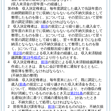
(収入未済金の翌年度への繰越し)
第49条
収入決定権者は、毎年度調定した歳入で当該年度の
出納閉鎖期日までに収納にならないもの
(不納欠損金として
整理したものを除く。)
については、その翌日において翌年
度の調定済額に繰り越さなければならない。
2
収入決定権者は、
前項
の規定により繰り越した歳入金で、
翌年度の末日までに収納にならないもの
(不納欠損金として
整理したものを除く。)
については、その翌日において翌々
年度の調定済額として繰り越し、翌々年度末までになお収
納済とならないもの
(不納欠損金として整理したものを除
く。)
については、その後順次繰り越すものとする。
3
前2項
の規定による収入未済金の繰越しは、収入未済額繰
越調書
(
第19号様式
)
により行うものとする。
4
収入決定権者は、
前項
の規定による収入未済額繰越調書を
作成したときは、直ちに会計管理者に通知するとともに、
徴収簿を整理しなければならない。
(不納欠損の整理)
第50条
収入決定権者は、毎年度末において、既に調定した
歳入
(
前条
の規定により繰り越された収入未済金を含む。)
について、時効の完成その他の事由により、その徴収の権
利が消滅しているものがあるとき又は
第231条
の規定によ
る通知
(弁済に基づく消滅の通知を除く。)
があったとき
は、不納欠損として処理しなければならない。
2
部長等及び課長等は、
前項
に定めるもののほか、不納欠損