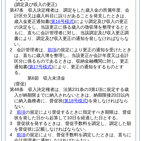
(調定及び収入の更正)
第47条
収入決定権者は、調定をした歳入金の所属年度、会
計区分又は歳入科目に誤りがあることを発見したときは、
歳入金更正通知書
(
第16号様式
)
により調定及び収入の更正
の決定をし、当該更正に係る歳入の徴収簿を整理するとと
もに、直ちに会計管理者に対し、当該調定及び収入更正調
書により、調定及び収入更正の通知を発しなければならな
い。
2
会計管理者は、
前項
の規定により更正の通知を受けたとき
は、直ちに歳入簿を整理し、当該更正が会計年度又は会計
区分に係るものであるときは、収納金融機関に対し、更正
通知書
(
第17号様式
)
により、更正の通知をするものとす
る。
第6節
収入未済金
(督促)
第48条
収入決定権者は、法第231条の3第1項に規定する歳
入が納期限までに納入されないときは、納期限後20日以内
に納入義務者に、督促状
(
第18号様式
)
を発しなければなら
ない。
2
前項
の規定により督促するときに指定すべき期限は、督促
状を発した日から起算して10日を経過した日とする。
3
督促状を発するときは、督促手数料を調定し、調定した額
を督促状に記載しなければならない。
4
前項
の規定により、督促手数料を調定したときは、直ちに
会計管理者に通知しなければならない。