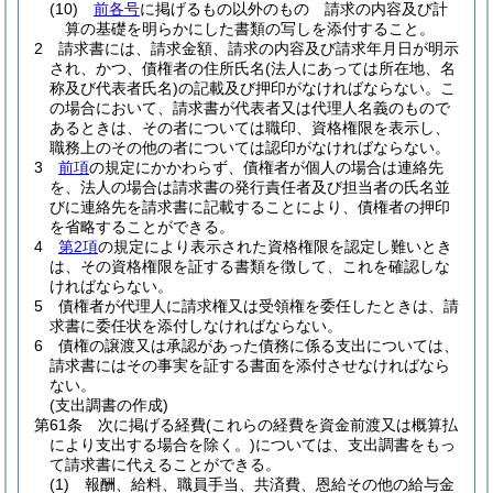
(10)
前各号
に掲げるもの以外のもの 請求の内容及び計
算の基礎を明らかにした書類の写しを添付すること。
2
請求書には、請求金額、請求の内容及び請求年月日が明示
され、かつ、債権者の住所氏名
(法人にあっては所在地、名
称及び代表者氏名)
の記載及び押印がなければならない。
こ
の場合において、請求書が代表者又は代理人名義のもので
あるときは、その者については職印、資格権限を表示し、
職務上のその他の者については認印がなければならない。
3
前項
の規定にかかわらず、債権者が個人の場合は連絡先
を、法人の場合は請求書の発行責任者及び担当者の氏名並
びに連絡先を請求書に記載することにより、債権者の押印
を省略することができる。
4
第2項
の規定により表示された資格権限を認定し難いとき
は、その資格権限を証する書類を徴して、これを確認しな
ければならない。
5
債権者が代理人に請求権又は受領権を委任したときは、請
求書に委任状を添付しなければならない。
6
債権の譲渡又は承認があった債務に係る支出については、
請求書にはその事実を証する書面を添付させなければなら
ない。
(支出調書の作成)
第61条
次に掲げる経費
(これらの経費を資金前渡又は概算払
により支出する場合を除く。)
については、支出調書をもっ
て請求書に代えることができる。
(1)
報酬、給料、職員手当、共済費、恩給その他の給与金