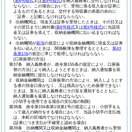
(
第8号様式
又は
第9号様式
)
を納入義務者に交付しなければ
ならない。
この場合において、受領に係る収入金が証券に
よるものであるときは、交付する領収書の表面の余白に
「証券」と記載しなければなららない。
3
出納機関は、現金又は証券を受領したときは、その日又は
その翌日までに納付書
(
第8号様式
又は
第9号様式
)
に当該現
金又は証券を添えて、収納金融機関に払い込まなければな
らない。
4
出納機関が
前項
の規定により収納金融機関に現金又は証券
を払い込んだときは、関係帳簿を整理するとともに、
第43
条第1項
の規定に準じて処理しなければならない。
(口座振替の方法)
第37条
納入義務者が、政令第155条の規定により、口座振
替の方法により納入しようとするときは、納入通知書を収
納金融機関に提出しなければならない。
2
収納金融機関は、口座振替の方法により、納入しようとす
る者の預金口座がなく、又は残高がないため振替できない
ときは、直ちに納入義務者にその旨を通知するとともに、
納入通知書を返還しなければならない。
(小切手を使用できる場合の支払地の制限)
第38条
政令第156条第1項第1号の規定により、小切手をも
って歳入の納付をする場合において、当該小切手の支払地
は、本町の区域内でなければならない。
(証券につき支払が不確実と認める場合)
第39条
出納機関又は収納金融機関は、納入義務者から受領