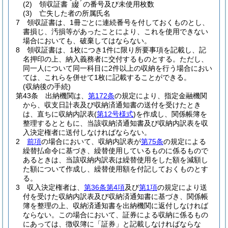
(2)
領収証書
の番号及び未使用枚数
綴
(3)
亡失した者の所属氏名
7
領収証書は、1冊ごとに連続番号を付しておくものとし、
書損じ、汚損等があったことにより、これを使用できない
場合においても、破棄してはならない。
8
領収証書は、1枚につき1件に限り所要事項を記載し、記
名押印の上、納入義務者に交付するものとする。
ただし、
同一人について同一科目に2件以上の収納を行う場合におい
ては、これらを併せて1枚に記載することができる。
(収納後の手続)
第43条
出納機関は、
第172条
の規定により、指定金融機関
から、収支日計表及び収納済通知書の送付を受けたとき
は、直ちに収納内訳表
(
第12号様式
)
を作成し、関係帳簿を
整理するとともに、当該収納済通知書及び収納内訳表を収
入決定権者に送付しなければならない。
2
前項
の場合において、収納内訳表が
第75条
の規定による
繰替払命令に基づき、繰替使用しているものに係るもので
あるときは、当該収納内訳表は繰替使用をした額を減額し
た額について作成し、繰替使用額を付記しておくものとす
る。
3
収入決定権者は、
第36条第4項
及び
第1項
の規定により送
付を受けた収納内訳表及び収納済通知書に基づき、関係帳
簿を整理の上、収納済通知書を出納機関に返付しなければ
ならない。
この場合において、証券による収納に係るもの
にあっては、徴収簿に「証券」と記載しなければならな