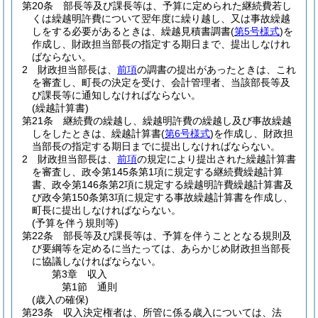
第20条
部長等及び課長等は、予算に定められた継続費若し
くは繰越明許費について翌年度に繰り越し、又は事故繰越
しをする必要があるときは、繰越見積書調書
(
第5号様式
)
を
作成し、財政担当部長の指定する期日まで、提出しなけれ
ばならない。
2
財政担当部長は、
前項
の調書の提出があったときは、これ
を審査し、町長の決定を受け、会計管理者、当該部長等及
び課長等に通知しなければならない。
(繰越計算書)
第21条
継続費の繰越し、繰越明許費の繰越し及び事故繰越
しをしたときは、繰越計算書
(
第6号様式
)
を作成し、財政担
当部長の指定する期日までに提出しなければならない。
2
財政担当部長は、
前項
の規定により提出された繰越計算書
を審査し、政令第145条第1項に規定する継続費繰越計算
書、政令第146条第2項に規定する繰越明許費繰越計算書及
び政令第150条第3項に規定する事故繰越計算書を作成し、
町長に提出しなければならない。
(予算を伴う規則等)
第22条
部長等及び課長等は、予算を伴うこととなる規則及
び要綱等を定めるに当たっては、あらかじめ財政担当部長
に協議しなければならない。
第3章
収入
第1節
通則
(歳入の確保)
第23条
収入決定権者は、所管に係る歳入については、法