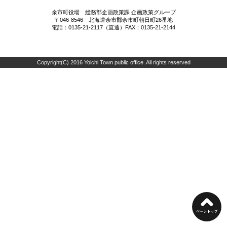
余市町役場 総務部企画政策課 企画政策グループ
〒046-8546 北海道余市郡余市町朝日町26番地
電話：0135-21-2117（直通）FAX：0135-21-2144
Copyright(C) 2016 Yoichi Town public office. All rights reserved