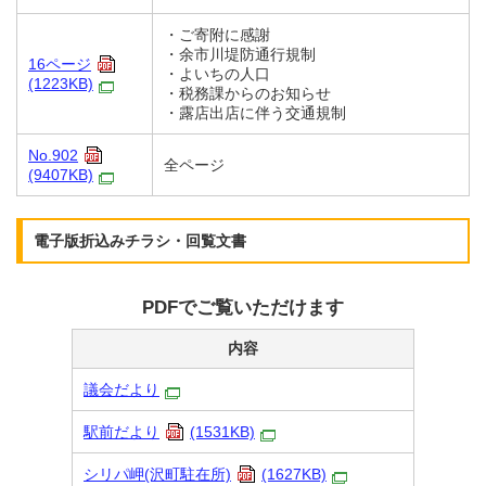
・ご寄附に感謝
・余市川堤防通行規制
16ページ
・よいちの人口
(1223KB)
・税務課からのお知らせ
・露店出店に伴う交通規制
No.902
全ページ
(9407KB)
電子版折込みチラシ・回覧文書
PDFでご覧いただけます
内容
議会だより
駅前だより
(1531KB)
シリパ岬(沢町駐在所)
(1627KB)