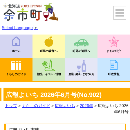
Select Language
▼
ホーム
町民の皆様へ
町外の皆様へ
まちの紹介
くらしのガイド
観光・イベント情報
産業・経済・まちづくり
町政情報
広報よいち 2026年6月号(No.902)
トップ
>
くらしのガイド
>
広報よいち
>
2026年
> 広報よいち 2026
年6月号
広報よいち 本誌