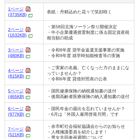
1ページ
表紙：丹精込めた花々で笑顔咲く
(3735KB)
・第58回北海ソーラン祭り開催決定
2ページ
・中小企業優遇措置制度に係る固定資産税
(1632KB)
相当額の助成
3ページ
・令和8年度 奨学金返還支援事業の実施
(480KB)
・令和9年度 就学時知能検査等の実施
・ご実家の名義、亡くなった方のままにな
4ページ
っていませんか？
(815KB)
・令和6年度 貸借対照表の公表
5ページ
・国民健康保険の納税通知書の送付
(465KB)
・後期高齢者医療保険の納入通知書の送付
6ページ
・国民年金の届出を忘れていませんか？
(977KB)
・6月は「外国人雇用啓発月間」です
・余市町社会福祉協議会からのお知らせ
7ページ
・人権擁護委員を紹介します！
(521KB)
・男女共同参画週間について