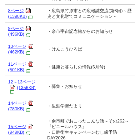
8ページ
・広島県竹原市との広報誌交流(第6回)～歴
(1398KB)
史と文化財でコミュニケーション～
9ページ
・余市宇宙記念館からのお知らせ
(496KB)
10ページ
・けんこうひろば
(462KB)
11ページ
・健康と暮らしの情報(6月号)
(501KB)
12～13ページ
・募集・お知らせ
(1356KB)
14ページ
・生涯学習だより
(780KB)
・余市町でおこったこんな話～その262～
15ページ
『ビニールハウス』
(949KB)
・口腔衛生キャンペーンむし歯予防
DAY2026