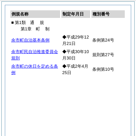
例規名称
制定年月日
種別番号
■ 第1類
通
規
第1章
町
制
◆平成29年12
余市町自治基本条例
条例第24号
月21日
余市町民自治推進委員会
◆平成30年10
規則第27号
規則
月30日
余市町の休日を定める条
◆平成2年4月
条例第10号
例
25日