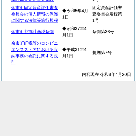
余市町固定資産評価審査
固定資産評価審
◆令和5年4月
委員会の個人情報の保護
査委員会規程第
1日
に関する法律等施行規程
1号
◆昭和37年4
余市町都市計画税条例
条例第36号
月1日
余市町町税等のコンビニ
エンスストアにおける収
◆平成31年4
規則第7号
納事務の委託に関する規
月1日
則
内容現在 令和8年4月20日