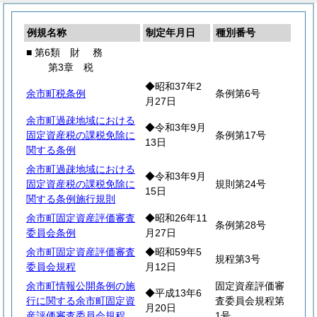
例規名称
制定年月日
種別番号
■ 第6類
財
務
第3章 税
◆昭和37年2
余市町税条例
条例第6号
月27日
余市町過疎地域における
◆令和3年9月
固定資産税の課税免除に
条例第17号
13日
関する条例
余市町過疎地域における
◆令和3年9月
固定資産税の課税免除に
規則第24号
15日
関する条例施行規則
余市町固定資産評価審査
◆昭和26年11
条例第28号
委員会条例
月27日
余市町固定資産評価審査
◆昭和59年5
規程第3号
委員会規程
月12日
余市町情報公開条例の施
固定資産評価審
◆平成13年6
行に関する余市町固定資
査委員会規程第
月20日
産評価審査委員会規程
1号