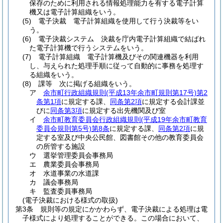
保存のために利用される情報処理能力を有する電子計算
機又は電子計算組織をいう。
(5)
電子決裁 電子計算組織を使用して行う決裁等をい
う。
(6)
電子決裁システム 決裁を庁内電子計算組織で結ばれ
た電子計算機で行うシステムをいう。
(7)
電子計算組織 電子計算機及びその関連機器を利用
し、与えられた処理手順に従って自動的に事務を処理す
る組織をいう。
(8)
課等 次に掲げる組織をいう。
ア
余市町行政組織規則
(平成13年余市町規則第17号)
第2
条第1項
に規定する課、
同条第2項
に規定する会計課並
びに
同条第3項
に規定する出先機関及び室
イ
余市町教育委員会行政組織規則
(平成19年余市町教育
委員会規則第5号)
第8条
に規定する課、
同条第2項
に規
定する室及び中央公民館、図書館その他の教育委員会
の所管する施設
ウ
選挙管理委員会事務局
エ
農業委員会事務局
オ
水道事業の水道課
カ
議会事務局
キ
監査委員事務局
(電子決裁における様式の取扱)
第3条
規則等の規定にかかわらず、電子決裁による処理は電
子様式により処理することができる。
この場合において、