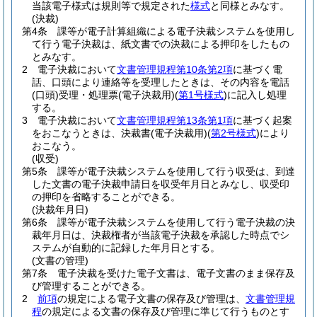
当該電子様式は規則等で規定された
様式
と同様とみなす。
(決裁)
第4条
課等が電子計算組織による電子決裁システムを使用し
て行う電子決裁は、紙文書での決裁による押印をしたもの
とみなす。
2
電子決裁において
文書管理規程第10条第2項
に基づく電
話、口頭により連絡等を受理したときは、その内容を電話
(口頭)
受理・処理票
(電子決裁用)
(
第1号様式
)
に記入し処理
する。
3
電子決裁において
文書管理規程第13条第1項
に基づく起案
をおこなうときは、決裁書
(電子決裁用)
(
第2号様式
)
により
おこなう。
(収受)
第5条
課等が電子決裁システムを使用して行う収受は、到達
した文書の電子決裁申請日を収受年月日とみなし、収受印
の押印を省略することができる。
(決裁年月日)
第6条
課等が電子決裁システムを使用して行う電子決裁の決
裁年月日は、決裁権者が当該電子決裁を承認した時点でシ
ステムが自動的に記録した年月日とする。
(文書の管理)
第7条
電子決裁を受けた電子文書は、電子文書のまま保存及
び管理することができる。
2
前項
の規定による電子文書の保存及び管理は、
文書管理規
程
の規定による文書の保存及び管理に準じて行うものとす