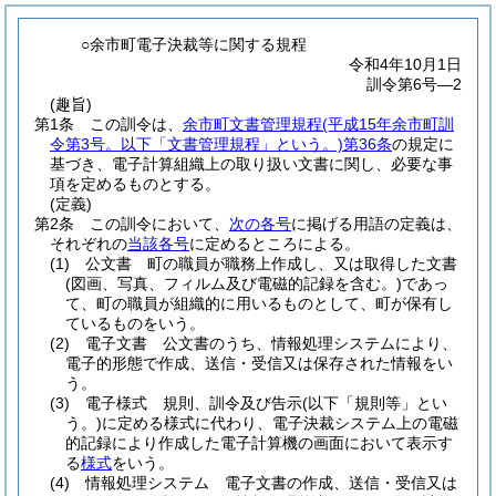
○余市町電子決裁等に関する規程
令和4年10月1日
訓令第6号―2
(趣旨)
第1条
この訓令は、
余市町文書管理規程
(平成15年余市町訓
令第3号。以下「文書管理規程」という。)
第36条
の規定に
基づき、電子計算組織上の取り扱い文書に関し、必要な事
項を定めるものとする。
(定義)
第2条
この訓令において、
次の各号
に掲げる用語の定義は、
それぞれの
当該各号
に定めるところによる。
(1)
公文書 町の職員が職務上作成し、又は取得した文書
(図画、写真、フィルム及び電磁的記録を含む。)
であっ
て、町の職員が組織的に用いるものとして、町が保有し
ているものをいう。
(2)
電子文書 公文書のうち、情報処理システムにより、
電子的形態で作成、送信・受信又は保存された情報をい
う。
(3)
電子様式 規則、訓令及び告示
(以下「規則等」とい
う。)
に定める様式に代わり、電子決裁システム上の電磁
的記録により作成した電子計算機の画面において表示す
る
様式
をいう。
(4)
情報処理システム 電子文書の作成、送信・受信又は