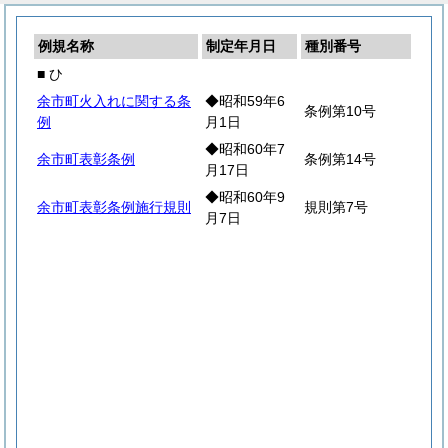
例規名称
制定年月日
種別番号
■ ひ
余市町火入れに関する条
◆昭和59年6
条例第10号
例
月1日
◆昭和60年7
余市町表彰条例
条例第14号
月17日
◆昭和60年9
余市町表彰条例施行規則
規則第7号
月7日