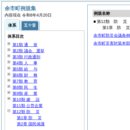
余市町例規集
例規名称
内容現在 令和8年4月20日
■ 第12類
防
災
体系
五十音
第1章
防
余市町防災会議条例
体系目次
余市町災害対策本部
第1類
通
規
第2類 議会、選挙
第3類 行政通則
第4類
人
事
第5類
給
与
第6類
財
務
第7類
教
育
第8類
民
生
第9類
産
業
第10類
建
設
第11類 公営企業
第12類
防
災
第1章
防
災
第2章 国民保護