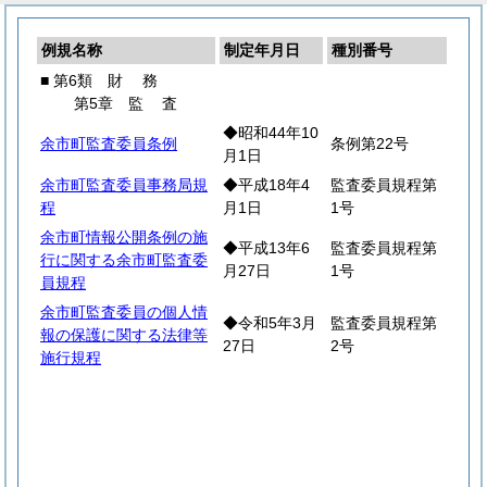
例規名称
制定年月日
種別番号
■ 第6類
財
務
第5章
監
査
◆昭和44年10
余市町監査委員条例
条例第22号
月1日
余市町監査委員事務局規
◆平成18年4
監査委員規程第
程
月1日
1号
余市町情報公開条例の施
◆平成13年6
監査委員規程第
行に関する余市町監査委
月27日
1号
員規程
余市町監査委員の個人情
◆令和5年3月
監査委員規程第
報の保護に関する法律等
27日
2号
施行規程