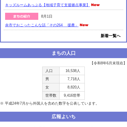
キッズルームあっぷる【地域子育て支援拠点事業】
8月1日
余市でおこったこんな話「その264 援農」
新着一覧へ
まちの人口
【令和8年6月末現在】
人口
16,538人
男
7,718人
女
8,820人
世帯数
9,416世帯
※ 平成24年7月から外国人を含めた数字を公表しています。
広報よいち