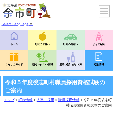
Select Language
▼
ホーム
町民の皆様へ
町外の皆様へ
まちの紹介
くらしのガイド
観光・イベント情報
産業・経済・まちづくり
町政情報
令和５年度後志町村職員採用資格試験の
ご案内
トップ
>
町政情報
>
人事・採用
>
職員採用情報
> 令和５年度後志町
村職員採用資格試験のご案内