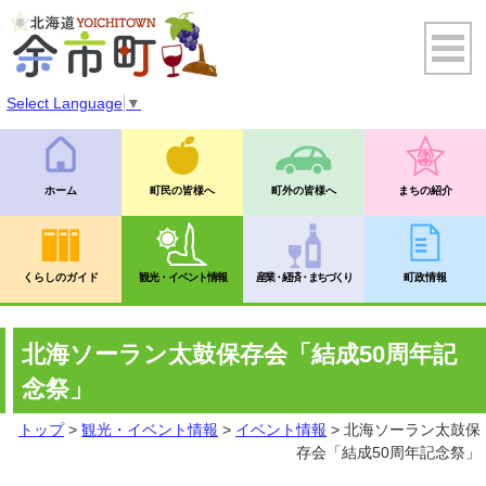
Select Language
▼
ホーム
町民の皆様へ
町外の皆様へ
まちの紹介
くらしのガイド
観光・イベント情報
産業・経済・まちづくり
町政情報
北海ソーラン太鼓保存会「結成50周年記
念祭」
トップ
>
観光・イベント情報
>
イベント情報
> 北海ソーラン太鼓保
存会「結成50周年記念祭」