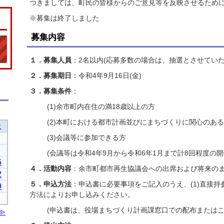
つきましては、町民の皆様からのご意見等を反映させるため
※募集は終了しました
募集内容
１．募集人員
：2名以内(応募多数の場合は、抽選とさせていた
２．募集期日
：令和4年9月16日(金)
３．募集条件
：
(1)余市町内在住の満18歳以上の方
(2)本町における都市計画並びにまちづくりに関心のあ
(3)会議等に参加できる方
(会議等は令和4年9月から令和6年1月まで計8回程度の
４．活動内容
：余市町都市再生協議会への出席および将来の
５．申込方法
：申込書に必要事項をご記入のうえ、(1)直接持参、
方法によりお申し込みください。
(申込書は、役場まちづくり計画課窓口での配布または