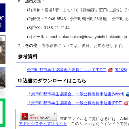
６．提出方法
：
(1)持参：役場1階「まちづくり計画課」窓口に提出して
(2)郵便：〒046-8546 余市町朝日町26番地 余市
(3)FAX：0135-21-2144
(4)メール：machidukurisuisin@town.yoichi.hokkaido.jp
７．その他
：選考結果については、後日、お知らせします。
参考資料
余市町都市再生協議会の委員について(PDF)
(92KB)
申込書のダウンロードはこちら
「余市町都市再生協議会」一般公募委員申込書(Word)
「余市町都市再生協議会」一般公募委員申込書(PDF)
PDFファイルをご覧になるには、Adobe 
アドビシステムズ社サイト
（このリンクは別ウィンドウで開