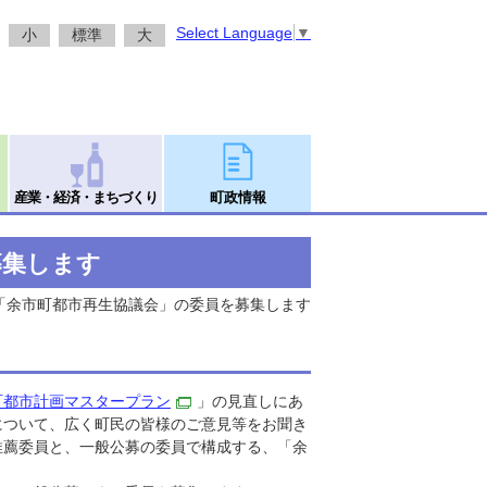
Select Language
▼
小
標準
大
産業・経済・まちづくり
町政情報
募集します
 「余市町都市再生協議会」の委員を募集します
町都市計画マスタープラン
」の見直しにあ
について、広く町民の皆様のご意見等をお聞き
推薦委員と、一般公募の委員で構成する、「余