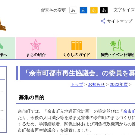
文字サイズ
あ
あ
あ
あ
背景色の変更
サイトマップ
様へ
まちの紹介
くらしのガイド
観光・イベント情報
「余市町都市再生協議会」の委員を
トップ
>
お知らせ
>
2022年度
>
募集の目的
余市町では、「余市町立地適正化計画」の策定並びに「
余市
たり、今後の人口減少等を踏まえ将来の余市町のまちづくり
するため、学識経験者、関係団体および関係行政機関からの
市町都市再生協議会」を設置しました。