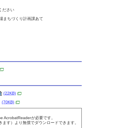
ください
町役場まちづくり計画課あて
(22KB)
(70KB)
AcrobatReaderが必要です。
きます）より無償でダウンロードできます。