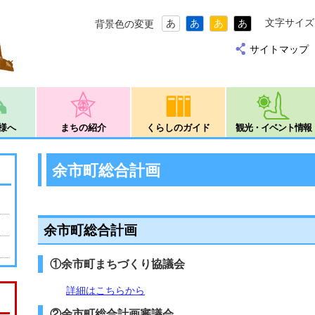
文字サイズ
あ
あ
あ
あ
背景色の変更
サイトマップ
様へ
まちの紹介
くらしのガイド
観光・イベント情報
余市町総合計画
余市町総合計画
①余市町まちづくり協議会
詳細はこちらから
②余市町総合計画審議会