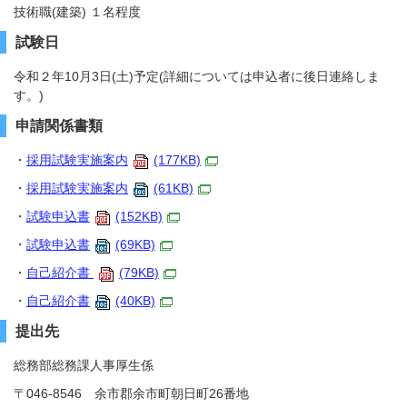
技術職(建築) １名程度
試験日
令和２年10月3日(土)予定(詳細については申込者に後日連絡しま
す。)
申請関係書類
・
採用試験実施案内
(177KB)
・
採用試験実施案内
(61KB)
・
試験申込書
(152KB)
・
試験申込書
(69KB)
・
自己紹介書
(79KB)
・
自己紹介書
(40KB)
提出先
総務部総務課人事厚生係
〒046-8546 余市郡余市町朝日町26番地