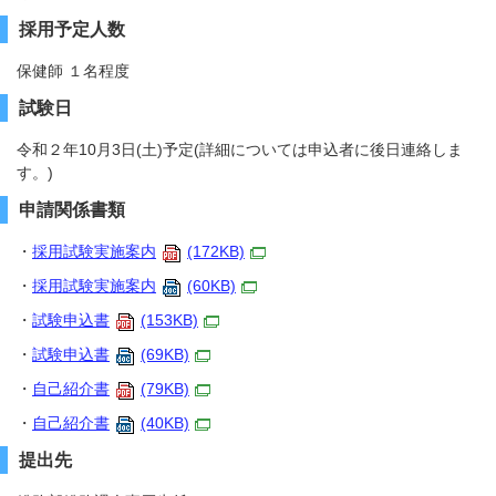
採用予定人数
保健師 １名程度
試験日
令和２年10月3日(土)予定(詳細については申込者に後日連絡しま
す。)
申請関係書類
・
採用試験実施案内
(172KB)
・
採用試験実施案内
(60KB)
・
試験申込書
(153KB)
・
試験申込書
(69KB)
・
自己紹介書
(79KB)
・
自己紹介書
(40KB)
提出先