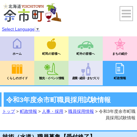
Select Language
▼
ホーム
町民の皆様へ
町外の皆様へ
まちの紹介
くらしのガイド
観光・イベント情報
産業・経済・まちづくり
町政情報
令和3年度余市町職員採用試験情報
トップ
>
町政情報
>
人事・採用
>
職員採用情報
> 令和3年度余市町職
員採用試験情報
技術（水道）職員募集【受付終了】