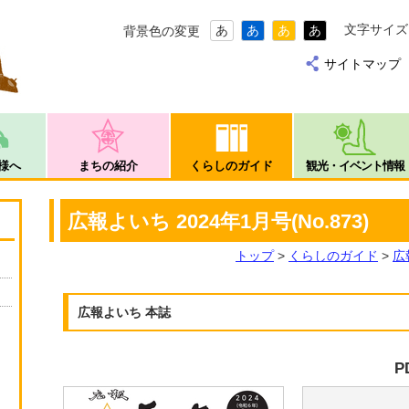
文字サイズ
あ
あ
あ
あ
背景色の変更
サイトマップ
様へ
まちの紹介
くらしのガイド
観光・イベント情報
広報よいち 2024年1月号(No.873)
トップ
>
くらしのガイド
>
広
広報よいち 本誌
P