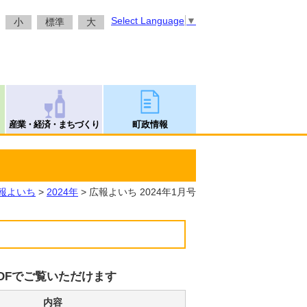
Select Language
▼
小
標準
大
産業・経済・まちづくり
町政情報
報よいち
>
2024年
> 広報よいち 2024年1月号
DFでご覧いただけます
内容