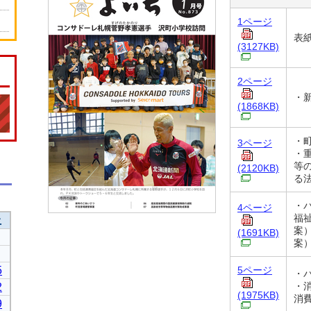
1ページ
表
(3127KB)
2ページ
・
(1868KB)
・
3ページ
・
等
(2120KB)
る
・
4ページ
福
案
(1691KB)
案
5ページ
・
・
(1975KB)
消