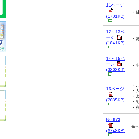
11ページ
・
(1731KB)
12～13ペ
ージ
・
(1841KB)
14～15ペ
ージ
・
(3202KB)
・
16ページ
・
・
(2035KB)
・町
・
No.873
全
(6748KB)