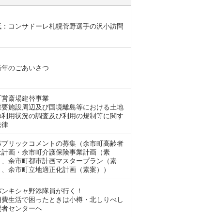
紙：コンサドーレ札幌菅野選手の沢小訪問
新年のごあいさつ
町営斎場建替事業
重要施設周辺及び国境離島等における土地
の利用状況の調査及び利用の規制等に関す
法律
パブリックコメントの募集（余市町高齢者
祉計画・余市町介護保険事業計画（素
）、余市町都市計画マスタープラン（素
）、余市町立地適正化計画（素案））
バンキシャ野添隊員が行く！
消費生活で困ったときは小樽・北しりべし
費者センターへ