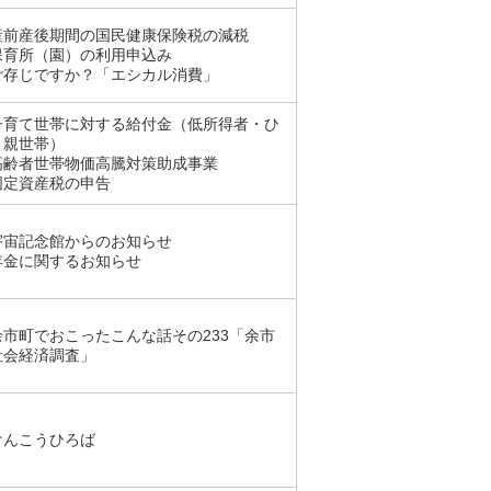
産前産後期間の国民健康保険税の減税
保育所（園）の利用申込み
ご存じですか？「エシカル消費」
子育て世帯に対する給付金（低所得者・ひ
り親世帯）
高齢者世帯物価高騰対策助成事業
固定資産税の申告
宇宙記念館からのお知らせ
年金に関するお知らせ
余市町でおこったこんな話その233「余市
社会経済調査」
けんこうひろば