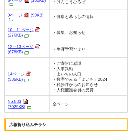
8ページ
(160KB)
・けんこうひろば
9ページ
(99KB)
・健康と暮らしの情報
10～11ページ
・募集、お知らせ
(276KB)
12～13ページ
・生涯学習だより
(678KB)
・ご寄附に感謝
・人事異動
14ページ
・よいちの人口
(335KB)
・数字でみる「よいち」2024
・税務課からのお知らせ
・人権擁護委員の受賞
No.883
全ページ
(7029KB)
広報折り込みチラシ