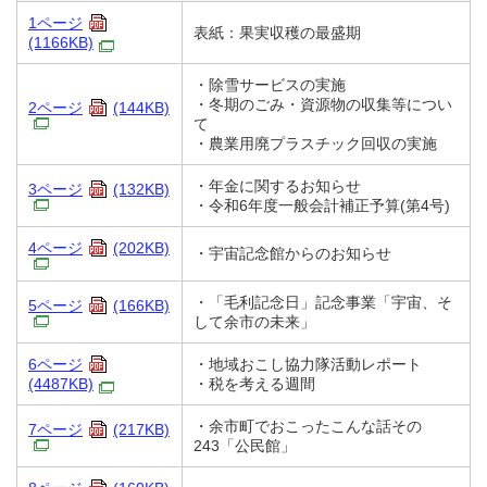
1ページ
表紙：果実収穫の最盛期
(1166KB)
・除雪サービスの実施
・冬期のごみ・資源物の収集等につい
2ページ
(144KB)
て
・農業用廃プラスチック回収の実施
・年金に関するお知らせ
3ページ
(132KB)
・令和6年度一般会計補正予算(第4号)
4ページ
(202KB)
・宇宙記念館からのお知らせ
・「毛利記念日」記念事業「宇宙、そ
5ページ
(166KB)
して余市の未来」
6ページ
・地域おこし協力隊活動レポート
(4487KB)
・税を考える週間
・余市町でおこったこんな話その
7ページ
(217KB)
243「公民館」