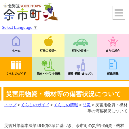
Select Language
▼
ホーム
町民の皆様へ
町外の皆様へ
まちの紹介
くらしのガイド
観光・イベント情報
産業・経済・まちづくり
町政情報
災害用物資・機材等の備蓄状況について
トップ
>
くらしのガイド
>
くらしの情報
>
防災
> 災害用物資・機材
等の備蓄状況について
災害対策基本法第49条第2項に基づき、余市町の災害用物資・機材