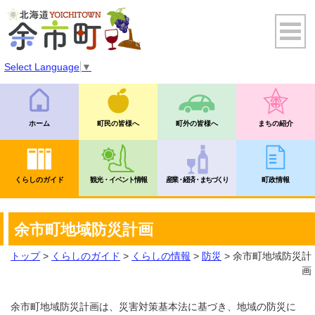
Select Language
▼
ホーム
町民の皆様へ
町外の皆様へ
まちの紹介
くらしのガイド
観光・イベント情報
産業・経済・まちづくり
町政情報
余市町地域防災計画
トップ
>
くらしのガイド
>
くらしの情報
>
防災
> 余市町地域防災計
画
余市町地域防災計画は、災害対策基本法に基づき、地域の防災に