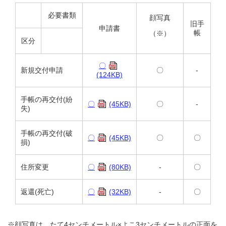
必要書類
顔写真
旧手
申請書
帳
（※）
区分
〇
新規交付申請
〇
-
(124KB)
手帳の再交付(紛
〇
(45KB)
〇
-
失)
手帳の再交付(破
〇
(45KB)
〇
〇
損)
住所変更
〇
(80KB)
-
〇
返還(死亡)
〇
(32KB)
-
〇
※顔写真は、たて4センチメートル×よこ3センチメートルの正面を