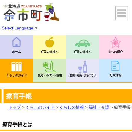
Select Language
▼
ホーム
町民の皆様へ
町外の皆様へ
まちの紹介
くらしのガイド
観光・イベント情報
産業・経済・まちづくり
町政情報
療育手帳
トップ
>
くらしのガイド
>
くらしの情報
>
福祉・介護
> 療育手帳
​療育手帳とは