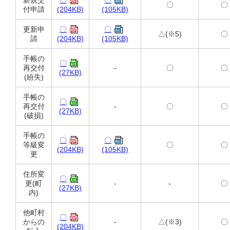
新規交
〇
〇
〇
〇
付申請
(204KB)
(105KB)
更新申
〇
〇
△(※5)
〇
請
(204KB)
(105KB)
手帳の
〇
再交付
-
〇
〇
(27KB)
(紛失)
手帳の
〇
再交付
-
〇
〇
(27KB)
(破損)
手帳の
〇
〇
等級変
〇
〇
(204KB)
(105KB)
更
住所変
〇
更(町
-
-
〇
(27KB)
内)
他町村
〇
からの
-
△(※3)
〇
(204KB)