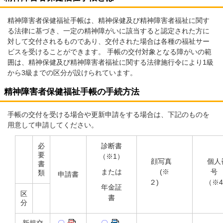
精神障害者保健福祉手帳は、精神保健及び精神障害者福祉に関す
る法律に基づき、一定の精神障がいに該当すると認定された方に
対して交付されるものであり、交付された場合は各種の福祉サー
ビスを受けることができます。 手帳の交付対象となる障がいの範
囲は、精神保健及び精神障害者福祉に関する法律施行令により1級
から3級までの区分が設けられています。
精神障害者保健福祉手帳の手続方法
手帳の交付を受ける場合や更新申請をする場合は、下記のものを
用意して申請してください。
必
診断書
要
（※1）
顔写真
個人
書
または
(※
類
申請書
２)
（※
年金証
区
書
分