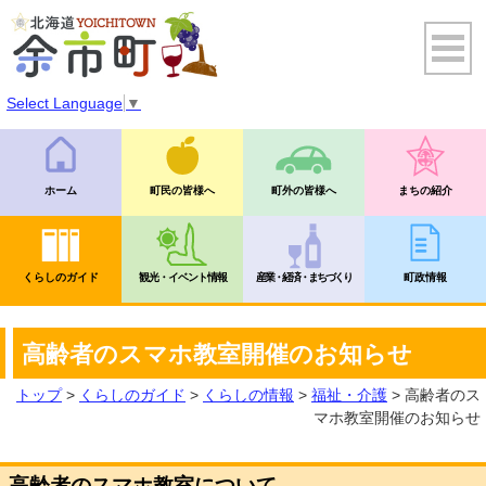
Select Language
▼
ホーム
町民の皆様へ
町外の皆様へ
まちの紹介
くらしのガイド
観光・イベント情報
産業・経済・まちづくり
町政情報
高齢者のスマホ教室開催のお知らせ
トップ
>
くらしのガイド
>
くらしの情報
>
福祉・介護
> 高齢者のス
マホ教室開催のお知らせ
高齢者のスマホ教室について