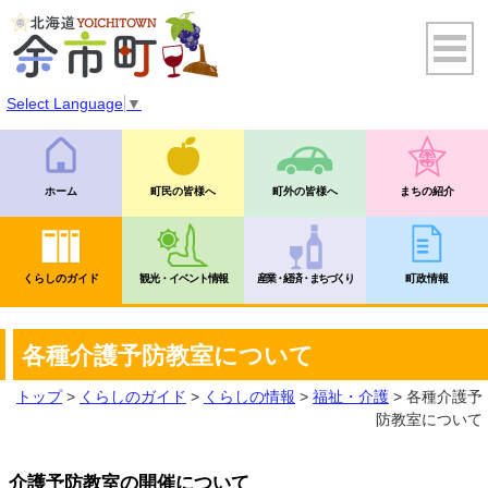
Select Language
▼
ホーム
町民の皆様へ
町外の皆様へ
まちの紹介
くらしのガイド
観光・イベント情報
産業・経済・まちづくり
町政情報
各種介護予防教室について
トップ
>
くらしのガイド
>
くらしの情報
>
福祉・介護
> 各種介護予
防教室について
介護予防教室の開催について