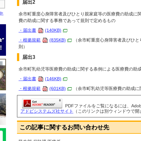
届出2
余市町重度心身障害者及びひとり親家庭等の医療費の助成に
費の助成に関する事務であって規則で定めるもの
・届出書
(140KB)
・根拠規範
(835KB)
（余市町重度心身障害者及びひと
則）
届出3
余市町乳幼児等医療費の助成に関する条例による医療費の助
・届出書
(146KB)
・根拠規範
(601KB)
（余市町乳幼児等医療費の助成に
PDFファイルをご覧になるには、Adobe 
アドビシステムズ社サイト
（このリンクは別ウィンドウで開
この記事に関するお問い合わせ先