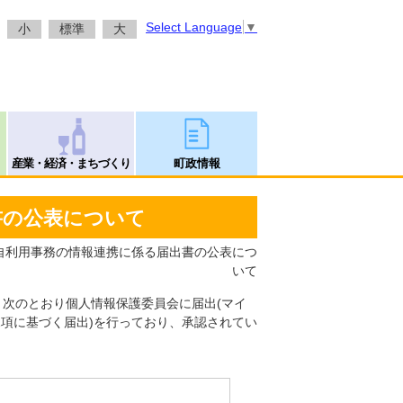
Select Language
▼
小
標準
大
産業・経済・まちづくり
町政情報
書の公表について
独自利用事務の情報連携に係る届出書の公表につ
いて
次のとおり個人情報保護委員会に届出(マイ
1項に基づく届出)を行っており、承認されてい