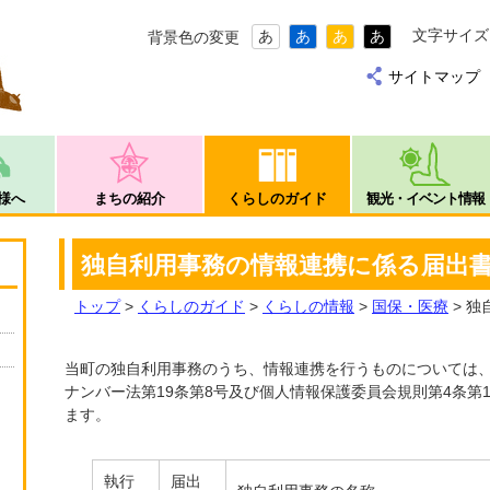
文字サイズ
あ
あ
あ
あ
背景色の変更
サイトマップ
様へ
まちの紹介
くらしのガイド
観光・イベント情報
独自利用事務の情報連携に係る届出
トップ
>
くらしのガイド
>
くらしの情報
>
国保・医療
> 
当町の独自利用事務のうち、情報連携を行うものについては、
ナンバー法第19条第8号及び個人情報保護委員会規則第4条第
ます。
執行
届出