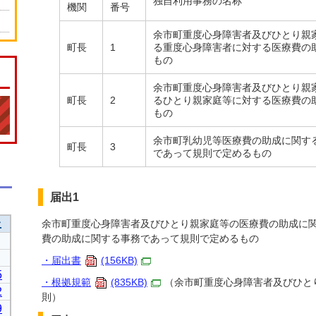
独自利用事務の名称
機関
番号
余市町重度心身障害者及びひとり親
町長
1
る重度心身障害者に対する医療費の
もの
余市町重度心身障害者及びひとり親
町長
2
るひとり親家庭等に対する医療費の
もの
余市町乳幼児等医療費の助成に関す
町長
3
であって規則で定めるもの
届出1
余市町重度心身障害者及びひとり親家庭等の医療費の助成に
費の助成に関する事務であって規則で定めるもの
・届出書
(156KB)
・根拠規範
(835KB)
（余市町重度心身障害者及びひと
則）