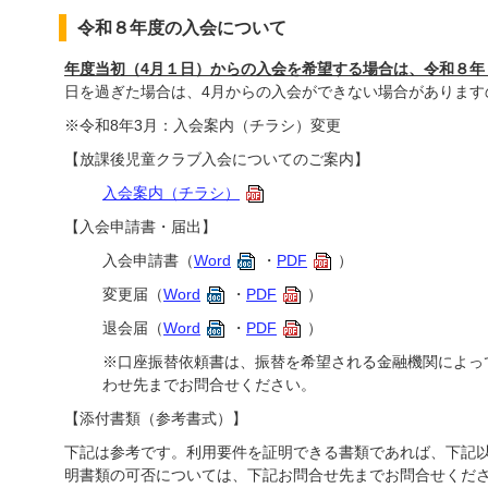
令和８年度の入会について
年度当初（4月１日）からの入会を希望する場合は、令和８年
日を過ぎた場合は、4月からの入会ができない場合があります
※令和8年3月：入会案内（チラシ）変更
【放課後児童クラブ入会についてのご案内】
入会案内（チラシ）
【入会申請書・届出】
入会申請書（
Word
・
PDF
）
変更届（
Word
・
PDF
）
退会届（
Word
・
PDF
）
※口座振替依頼書は、振替を希望される金融機関によっ
わせ先までお問合せください。
【添付書類（参考書式）】
下記は参考です。利用要件を証明できる書類であれば、下記
明書類の可否については、下記お問合せ先までお問合せくだ