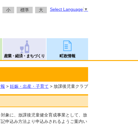
Select Language
▼
小
標準
大
産業・経済・まちづくり
町政情報
情報
>
妊娠・出産・子育て
> 放課後児童クラブ
を対象に、放課後児童健全育成事業として、放
下記申込み方法より申込みされるようご案内い