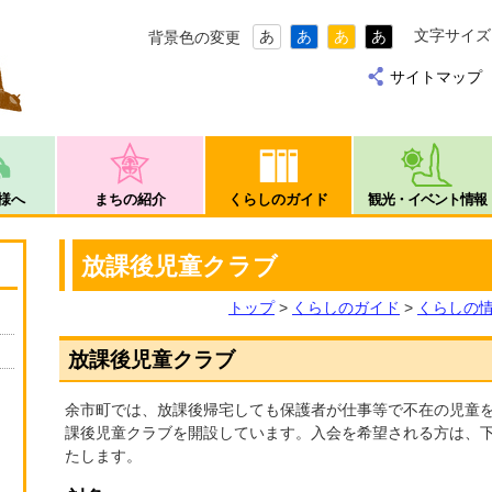
文字サイズ
あ
あ
あ
あ
背景色の変更
サイトマップ
様へ
まちの紹介
くらしのガイド
観光・イベント情報
放課後児童クラブ
トップ
>
くらしのガイド
>
くらしの
放課後児童クラブ
余市町では、放課後帰宅しても保護者が仕事等で不在の児童
課後児童クラブを開設しています。入会を希望される方は、
たします。