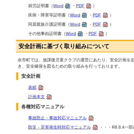
就労証明書（
Word
・
PDF
）
疾病・障害等証明書（
Word
・
PDF
）
同居親族介護証明書（
Word
・
PDF
）
その他事由証明書（
Word
・
PDF
）
安全計画に基づく取り組みについて
余市町では、放課後児童クラブの運営にあたり、安全計画を
き、安全確保を図るための取り組みを行っております。
安全計画
表紙
計画本文
各種対応マニュアル
事故防止・事故対応マニュアル
防災・災害発生時対応マニュアル
・・・R8.8.4一