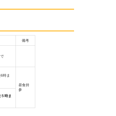
備考
まで
後6時ま
昼食持
参
後５時ま