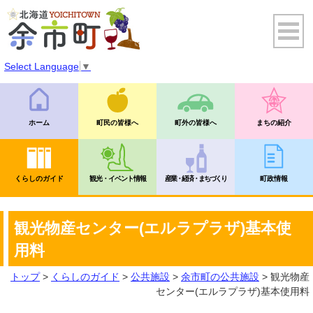
Select Language
▼
ホーム
町民の皆様へ
町外の皆様へ
まちの紹介
くらしのガイド
観光・イベント情報
産業・経済・まちづくり
町政情報
観光物産センター(エルラプラザ)基本使
用料
トップ
>
くらしのガイド
>
公共施設
>
余市町の公共施設
> 観光物産
センター(エルラプラザ)基本使用料