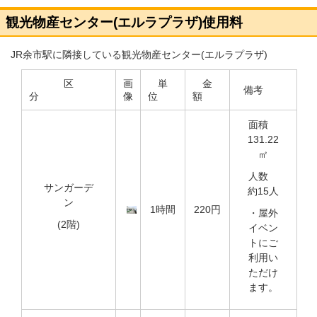
観光物産センター(エルラプラザ)使用料
JR余市駅に隣接している観光物産センター(エルラプラザ)
区
画
単
金
備考
分
像
位
額
面積
131.22
㎡
人数
サンガーデ
約15人
ン
1時間
220円
・屋外
(2階)
イベン
トにご
利用い
ただけ
ます。