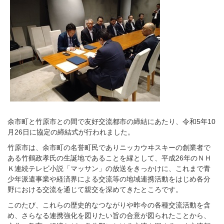
余市町と竹原市との間で友好交流都市の締結にあたり、令和5年10
月26日に協定の締結式が行われました。
竹原市は、余市町の名誉町民でありニッカウヰスキーの創業者で
ある竹鶴政孝氏の生誕地であることを縁として、平成26年のＮＨ
Ｋ連続テレビ小説「マッサン」の放送をきっかけに、これまで青
少年派遣事業や経済界による交流等の地域連携活動をはじめ各分
野における交流を通じて親交を深めてきたところです。
このたび、これらの歴史的なつながりや昨今の各種交流活動を含
め、さらなる連携強化を図りたい旨の合意が図られたことから、