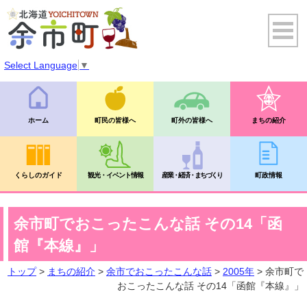
Select Language
▼
ホーム
町民の皆様へ
町外の皆様へ
まちの紹介
くらしのガイド
観光・イベント情報
産業・経済・まちづくり
町政情報
余市町でおこったこんな話 その14「函
館『本線』」
トップ
>
まちの紹介
>
余市でおこったこんな話
>
2005年
> 余市町で
おこったこんな話 その14「函館『本線』」