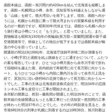
函館本線は、函館～旭川間の約420kmを結んで北海道を縦断しま
す。函館～札幌間は小樽、余市、倶知安等を峠越えをしながら通
る「山線」を経て、噴火湾沿いを南下します。現在、函館へ向か
うには、札幌から特急に乗って噴火湾まわりの室蘭本線を利用す
るのが一般的ですが、昭和30年代頃までは、函館から札幌へ向か
う旅行者は小樽につくと「もう少し」と思っていました。また、
貨物輸送も昭和3(1928)年の長輪線(長万部～室蘭間)開通や新千歳
空港開港等で、幹線としての地位が低下するまでは函館本線が輸
送の中心を担っていました。
開通前の明治19(1886)年、北海道庁技師平井晴二郎が測量を行
い、小樽(手宮)と函館を結ぶ路線をどこに通すかについて、ふたつ
の案を報告しています。ひとつは小樽方面から余市川手前で折れ
て稲穂峠を越えた後、岩内経由で寿都湾に出て長万部に向かうル
ート、もうひとつは小樽から内陸に勝内川を沿って余市川上流を
経て、尻別川に沿い静狩峠の北側で曲がって長万部に向かうルー
トでした。工事の主体は北海道鉄道株式会社で、明治34年の忍路
トンネル工事を皮切りに工事が開始されました。
余市駅の開業は、然別～蘭島間が開通した明治35年のことで、函
館本線の全線開通はもっとも難工事だった倶知安～然別間の工事
が終わった明治37年のことでした。その年の時刻表を見ると、余
市発6時28分の列車が札幌に到着するのは10時38分、旭川到着は