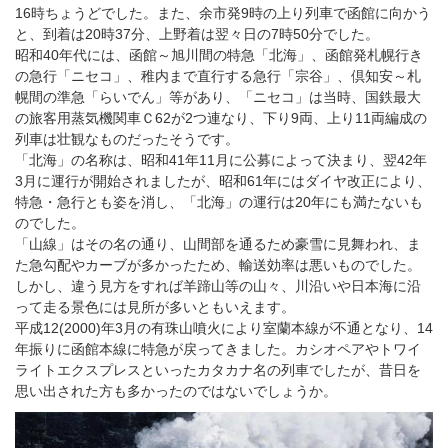
16時ちょうどでした。また、余市発9時の上り列車で函館に向かう
と、到着は20時37分、上野着は翌々日の7時50分でした。
昭和40年代には、函館～旭川間の特急「北海」、函館発札幌行き
の急行「ニセコ」、稚内まで直行する急行「宗谷」、倶知安～札
幌間の準急「らいでん」等があり、「ニセコ」は当時、国鉄最大
の旅客用蒸気機関車Ｃ62が2つ連なり、下り9両、上り11両編成の
列車は壮観なものだったそうです。
「北海」の名称は、昭和41年11月に公募によって決まり、翌42年
3月に運行が開始されましたが、昭和61年にはダイヤ改正により、
特急・急行とも姿を消し、「北海」の運行は20年にも満たないも
のでした。
「山線」はその名の通り、山間部を通るため豪雪に見舞われ、ま
た急勾配やカーブが多かったため、輸送効率は悪いものでした。
しかし、違う見方をすれば羊蹄山等の山々、川沿いや日本海に沿
って走る景色には見所が多いともいえます。
平成12(2000)年3月の有珠山噴火により室蘭本線が不通となり、14
年振りに函館本線に特急が戻ってきました。カシオペアやトワイ
ライトエクスプレスといったカタカナ名の列車でしたが、昔日を
思い出された方も多かったのではないでしょうか。