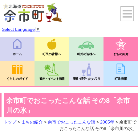
Select Language
▼
ホーム
町民の皆様へ
町外の皆様へ
まちの紹介
くらしのガイド
観光・イベント情報
産業・経済・まちづくり
町政情報
余市町でおこったこんな話 その8「余市
川の氷」
トップ
>
まちの紹介
>
余市でおこったこんな話
>
2005年
> 余市町で
おこったこんな話 その8「余市川の氷」