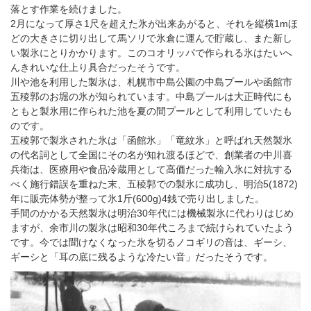
落とす作業を続けました。
2月になって厚さ1尺を超えた氷が出来あがると、それを縦横1mほ
どの大きさに切り出して馬ソリで氷倉に運んで貯蔵し、また新し
い製氷にとりかかります。このコオリッパで作られる氷はたいへ
んきれいな仕上り具合だったそうです。
川や池を利用した製氷は、札幌市中島公園の中島プールや函館市
五稜郭のお堀の氷が知られています。中島プールは大正時代にも
ともと製氷用に作られた池を夏の間プールとして利用していたも
のです。
五稜郭で製氷された氷は「函館氷」「竜紋氷」と呼ばれ天然製氷
の代名詞として全国にその名が知れ渡るほどで、創業者の中川喜
兵衛は、医療用や食品冷蔵用として高価だった輸入氷に対抗する
べく施行錯誤を重ねた末、五稜郭での製氷に成功し、明治5(1872)
年に販売体勢が整って氷1斤(600g)4銭で売り出しました。
手間のかかる天然製氷は明治30年代には機械製氷に代わりはじめ
ますが、余市川の製氷は昭和30年代ころまで続けられていたよう
です。今では聞けなくなった氷を切るノコギリの音は、ギーシ、
ギーシと「耳の底に残るような冷たい音」だったそうです。