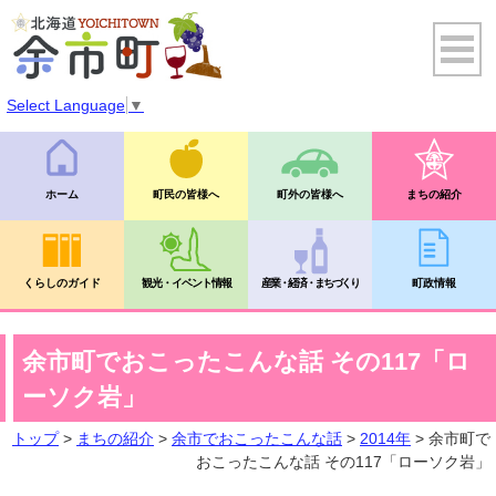
Select Language
▼
ホーム
町民の皆様へ
町外の皆様へ
まちの紹介
くらしのガイド
観光・イベント情報
産業・経済・まちづくり
町政情報
余市町でおこったこんな話 その117「ロ
ーソク岩」
トップ
>
まちの紹介
>
余市でおこったこんな話
>
2014年
> 余市町で
おこったこんな話 その117「ローソク岩」