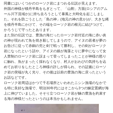
同書にはいくつかのローソク岩にまつわる伝説が見えます。
外国の神様が積丹半島をもぎとって、「山靼」方面(ロシアのアム
ール川下流域か)に持ち去ろうとして暴風と大時化を起こしまし
た。それを防ごうとした「島の神」(地元の神の意か)が、大きな縄
を積丹半島にかけて、その端をローソク岩の根元に結びつけて、
かろうじて守ったとあります。
また別の伝説では、豊漁の海だったローソク岩付近の海に赤い炎
の神が現われて魚を焼き殺してしまうので、アイヌの若者が夢の
お告げに従って赤銅の兜と剣で戦って勝利し、その剣がローソク
岩になったという話や、アイヌの娘が海藻とりに夢中になって女
人禁制のローソク岩に誤まって登ってしまったことが神様の怒り
に触れ、魚がまったく採れなくなり、村人がおわびの気持ちを込
めてお祈りをしたところ神様の許しが得られ、その証拠にローソ
ク岩の突端が丸く光り、その後は以前の豊漁の海に戻ったという
お話などです。
ローソク岩周辺はかつて千石場所といわれたニシン漁場のなかで
も特に良好な漁場で、明治30年代にはそこから3つの鰊定置網が海
上に伸びていました。そそり立つローソク岩が鰊の豊漁を約束す
る海の神様だったというのは本当かもしれません。