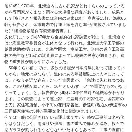
昭和45(1970)年、北海道内に古い民家がどれくらいのこっている
かを専門家がくまなく調べる大規模な調査がありました。成果と
して刊行された報告書には道内の農家10軒、商家等13軒、漁家65
軒が報告され、余市町内では運上家を含む3軒が掲載されていまし
た(『建造物緊急保存調査報告書』)。
文化庁によって同37年から全国的な民家調査が始まり、北海道で
は北海道教育委員会が主体となって行われ、北海道大学工学部の
越野武助教授はじめ、北海学園大、室蘭工大、道内の道立工業高
校の先生など15名の調査員によって広範囲の民家が調査され、建
物の重要性が明らかにされました。
「50年くらい前までは、多数の番屋が日本海岸に沿って建ってい
たから、地元のみならず、道内のある年齢層以上の人々にとって
は、かなり身近な存在」だった古民家が、「急速に失われつつあ
る。この状態が続いたら、10年といわず、5年で重要なものがなく
なってしまう」と、報告書から昭和40年代当時の危機感がわかり
ます。この調査によって運上家、江差町の中村家住宅、函館市の
太刀川家住宅店舗、小平町の花田家番屋、伊達町(現在の伊達市)の
三戸部家住宅の5件が重要文化財に指定されました。
今では一般に公開されている運上家ですが、修復工事前は老朽化
がはなはだしく、雨漏りや強風、雪の重みで痛みが進み、投石で
窓ガラスが割られるなど心ないいたずらもあって、工事の直前に