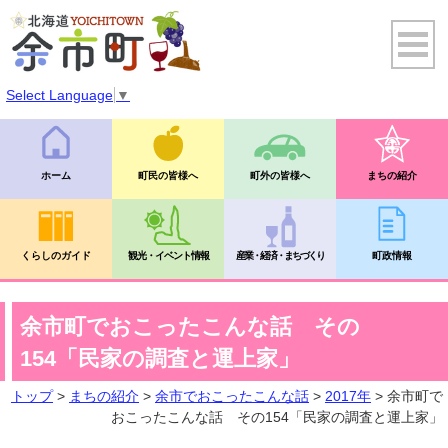
Select Language
▼
ホーム
町民の皆様へ
町外の皆様へ
まちの紹介
くらしのガイド
観光・イベント情報
産業・経済・まちづくり
町政情報
余市町でおこったこんな話 その
154「民家の調査と運上家」
トップ
>
まちの紹介
>
余市でおこったこんな話
>
2017年
> 余市町で
おこったこんな話 その154「民家の調査と運上家」