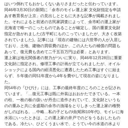
はいつ倒れてもおかしくないありさまだったと伝わっています。
同46年3月30日の新聞に「余市のモイレ運上家 文化財指定を申請
あす教育長が上京」の見出しとともに大きな記事が掲載されまし
た。それによると前述の古民家調査によって、余市町の運上家が
北海道で唯一のこったものであることが確定し、国の重要文化財
指定が急がれました(古平町にものこっていましたが、大きく改築
されていました)。記事には「現在の建物には六世帯の人が入居し
ており、土地、建物の買収費のほか、この人たちの補償の問題も
あって、復元費も含めて二千五百万円は必要」とあります。
運上家は地元関係者の努力がついに実り、同46年12月28日に重要
文化財に指定され、修理工事の計画が立てられましたが、オイル
ショックによる国内の経済悪化に遭遇したため工事はすぐに始ま
らず、５年後の同51年度から4年を費やして現在の姿になりまし
た。
同54年の『ひびけ』には、工事の最終年度のころのことが記され
ています。「…復元工事は既に外装はおおかたできている。一本
の柱、一枚の板の扱いが丹念に造作されていて、文化財というも
のの重みと共に全盛期の余市の漁場をとりしきった運上家の権勢
がしのばれる。…中略…私の子どもの頃(昭和10年代)、モイレに海
水浴にいったときは、この運上家の井戸でのどをうるおしたもの
である。冷たい、ひどくうまい水で、とうてい今の水道の水より