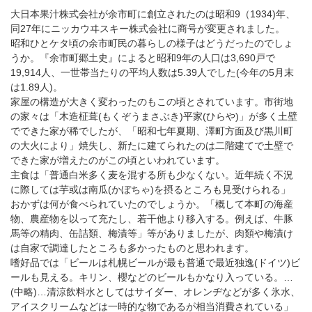
大日本果汁株式会社が余市町に創立されたのは昭和9（1934)年、
同27年にニッカウヰスキー株式会社に商号が変更されました。
昭和ひとケタ頃の余市町民の暮らしの様子はどうだったのでしょ
うか。『余市町郷土史』によると昭和9年の人口は3,690戸で
19,914人、一世帯当たりの平均人数は5.39人でした(今年の5月末
は1.89人)。
家屋の構造が大きく変わったのもこの頃とされています。市街地
の家々は「木造柾葺(もくぞうまさぶき)平家(ひらや)」が多く土壁
でできた家が稀でしたが、「昭和七年夏期、澤町方面及び黒川町
の大火により」焼失し、新たに建てられたのは二階建てで土壁で
できた家が増えたのがこの頃といわれています。
主食は「普通白米多く麦を混する所も少なくない。近年続く不況
に際しては芋或は南瓜(かぼちゃ)を摂るところも見受けられる」
おかずは何が食べられていたのでしょうか。「概して本町の海産
物、農産物を以って充たし、若干他より移入する。例えば、牛豚
馬等の精肉、缶詰類、梅漬等」等がありましたが、肉類や梅漬け
は自家で調達したところも多かったものと思われます。
嗜好品では「ビールは札幌ビールが最も普通で最近独逸(ドイツ)ビ
ールも見える。キリン、櫻などのビールもかなり入っている。…
(中略)…清涼飲料水としてはサイダー、オレンヂなどが多く氷水、
アイスクリームなどは一時的な物であるが相当消費されている」