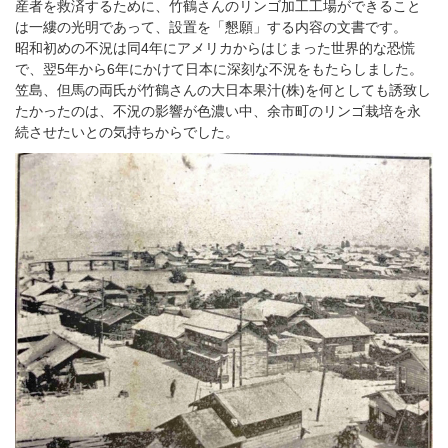
産者を救済するために、竹鶴さんのリンゴ加工工場ができること
は一縷の光明であって、設置を「懇願」する内容の文書です。
昭和初めの不況は同4年にアメリカからはじまった世界的な恐慌
で、翌5年から6年にかけて日本に深刻な不況をもたらしました。
笠島、但馬の両氏が竹鶴さんの大日本果汁(株)を何としても誘致し
たかったのは、不況の影響が色濃い中、余市町のリンゴ栽培を永
続させたいとの気持ちからでした。