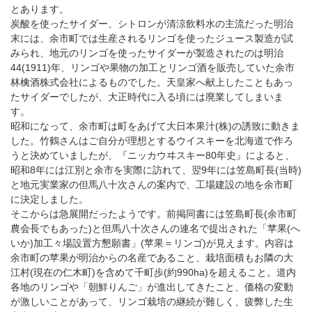
とあります。
炭酸を使ったサイダー、シトロンが清涼飲料水の主流だった明治
末には、余市町では生産されるリンゴを使ったジュース製造が試
みられ、地元のリンゴを使ったサイダーが製造されたのは明治
44(1911)年、リンゴや果物の加工とリンゴ酒を販売していた余市
林檎酒株式会社によるものでした。天皇家へ献上したこともあっ
たサイダーでしたが、大正時代に入る頃には廃業してしまいま
す。
昭和になって、余市町は町をあげて大日本果汁(株)の誘致に動きま
した。竹鶴さんはご自分が理想とするウイスキーを北海道で作ろ
うと決めていましたが、『ニッカウヰスキー80年史』によると、
昭和8年には江別と余市を実際に訪れて、翌9年には笠島町長(当時)
と地元実業家の但馬八十次さんの案内で、工場建設の地を余市町
に決定しました。
そこからは急展開だったようです。前掲同書には笠島町長(余市町
農会長でもあった)と但馬八十次さんの連名で提出された「苹果(へ
いか)加工々場設置方懇願書」(苹果＝リンゴ)が見えます。内容は
余市町の苹果が明治からの名産であること、栽培面積もお隣の大
江村(現在の仁木町)を含めて千町歩(約990ha)を超えること。道内
各地のリンゴや「朝鮮りんご」が進出してきたこと、価格の変動
が激しいことがあって、リンゴ栽培の継続が難しく、疲弊した生