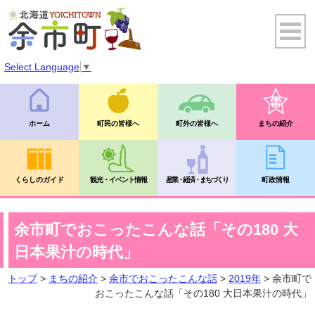
Select Language
▼
ホーム
町民の皆様へ
町外の皆様へ
まちの紹介
くらしのガイド
観光・イベント情報
産業・経済・まちづくり
町政情報
余市町でおこったこんな話「その180 大
日本果汁の時代」
トップ
>
まちの紹介
>
余市でおこったこんな話
>
2019年
> 余市町で
おこったこんな話「その180 大日本果汁の時代」