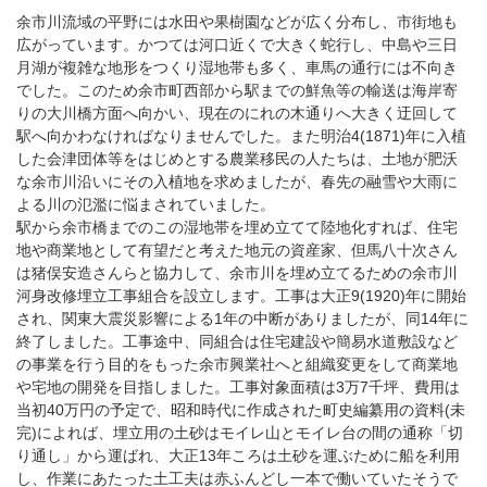
余市川流域の平野には水田や果樹園などが広く分布し、市街地も
広がっています。かつては河口近くで大きく蛇行し、中島や三日
月湖が複雑な地形をつくり湿地帯も多く、車馬の通行には不向き
でした。このため余市町西部から駅までの鮮魚等の輸送は海岸寄
りの大川橋方面へ向かい、現在のにれの木通りへ大きく迂回して
駅へ向かわなければなりませんでした。また明治4(1871)年に入植
した会津団体等をはじめとする農業移民の人たちは、土地が肥沃
な余市川沿いにその入植地を求めましたが、春先の融雪や大雨に
よる川の氾濫に悩まされていました。
駅から余市橋までのこの湿地帯を埋め立てて陸地化すれば、住宅
地や商業地として有望だと考えた地元の資産家、但馬八十次さん
は猪俣安造さんらと協力して、余市川を埋め立てるための余市川
河身改修埋立工事組合を設立します。工事は大正9(1920)年に開始
され、関東大震災影響による1年の中断がありましたが、同14年に
終了しました。工事途中、同組合は住宅建設や簡易水道敷設など
の事業を行う目的をもった余市興業社へと組織変更をして商業地
や宅地の開発を目指しました。工事対象面積は3万7千坪、費用は
当初40万円の予定で、昭和時代に作成された町史編纂用の資料(未
完)によれば、埋立用の土砂はモイレ山とモイレ台の間の通称「切
り通し」から運ばれ、大正13年ころは土砂を運ぶために船を利用
し、作業にあたった土工夫は赤ふんどし一本で働いていたそうで