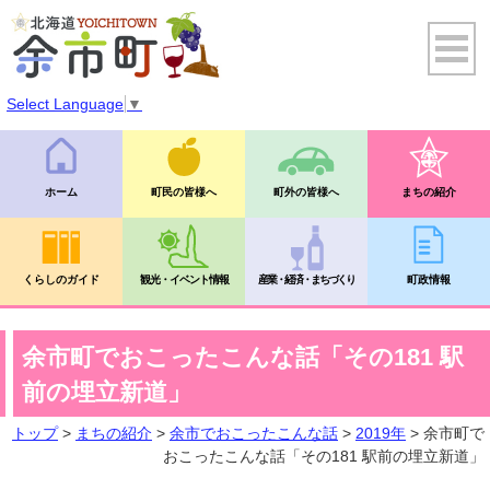
Select Language
▼
ホーム
町民の皆様へ
町外の皆様へ
まちの紹介
くらしのガイド
観光・イベント情報
産業・経済・まちづくり
町政情報
余市町でおこったこんな話「その181 駅
前の埋立新道」
トップ
>
まちの紹介
>
余市でおこったこんな話
>
2019年
> 余市町で
おこったこんな話「その181 駅前の埋立新道」