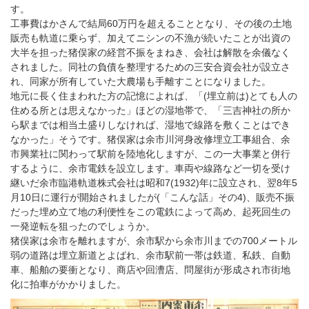
す。
工事費はかさんで結局60万円を超えることとなり、その後の土地
販売も軌道に乗らず、加えてニシンの不漁が続いたことが出資の
大半を担った猪俣家の経営不振をまねき、会社は解散を余儀なく
されました。同社の負債を整理するための三安合資会社が設立さ
れ、同家が所有していた大農場も手離すことになりました。
地元に長く住まわれた方の記憶によれば、「(埋立前は)とても人の
住める所とは思えなかった」ほどの湿地帯で、「三吉神社の所か
ら駅までは相当土盛りしなければ、湿地で線路を敷くことはでき
なかった」そうです。猪俣家は余市川河身改修埋立工事組合、余
市興業社に関わって駅前を陸地化しますが、この一大事業と併行
するように、余市電鉄を設立します。車両や線路など一切を受け
継いだ余市臨港軌道株式会社は昭和7(1932)年に設立され、翌8年5
月10日に運行が開始されましたが(「こんな話」その4)、販売不振
だった埋め立て地の利便性をこの電鉄によって高め、起死回生の
一発逆転を狙ったのでしょうか。
猪俣家は余市を離れますが、余市駅から余市川までの700メートル
弱の道路は埋立新道とよばれ、余市駅前一帯は鉄道、私鉄、自動
車、船舶の要衝となり、商店や回漕店、問屋街が形成され市街地
化に拍車がかかりました。